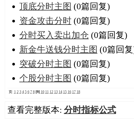
顶底分时主图
(0篇回复)
资金攻击分时
(0篇回复)
分时买入卖出加仓
(0篇回复)
新金牛送钱分时主图
(0篇回复
突破分时主图
(0篇回复)
个股分时主图
(0篇回复)
页:
1
2
3
4
5
6
7
8
[9]
10
11
12
13
14
15
16
17
18
查看完整版本:
分时指标公式