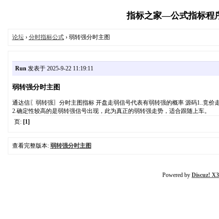
指标之家—公式指标程序代码
论坛
›
分时指标公式
› 弱转强分时主图
Run
发表于 2025-9-22 11:19:11
弱转强分时主图
通达信〖弱转强〗分时主图指标 开盘走弱信号代表有弱转强的概率 源码1..竞
2.确定性较高的是弱转强信号出现，此为真正的弱转强走势，适合跟随上车。
页:
[1]
查看完整版本:
弱转强分时主图
Powered by
Discuz! X3