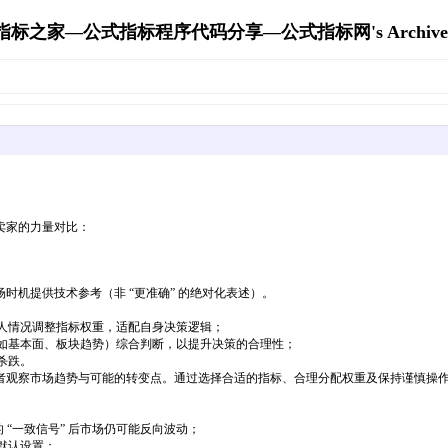
指标之家—公式指标程序代码分享—公式指标网's Archive
卖家的力量对比：
机提供技术参考（非 “更准确” 的绝对化表述）。
个人情况调整指标权重，适配自身决策逻辑；
（如基本面、板块趋势）综合判断，以提升决策的合理性；
杀跌。
者观察市场趋势与可能的转变点。通过选择合适的指标、合理分配权重及保持谨慎操
的 “一致信号” 后市场仍可能反向波动；
默认设置；