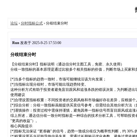
论坛
›
分时指标公式
› 分歧结束分时
Run
发表于 2025-9-25 17:53:00
分歧结束分时
【分歧结束分时】指标说明（通达信分时主图工具，免密、永久使用）
分歧一致指标的基本原理是通过比较多个相关指标的价值，判断市场上买家和
[*]当多个指标的趋势一致时，市场可能继续沿该方向发展；
[*]当指标出现分歧时，市场可能出现趋势转变。
这种分析方式有助于投资者避免盲目跟风和追涨杀跌的错误决策，为判断进出场时
使用建议
[*]合理设置指标权重：不同投资者的交易风格和市场偏好存在差异，应根据
[*]综合分析：分歧一致指标虽能提供买卖信号参考，但需结合其他分析方法
[*]谨慎操作：投资过程中需保持谨慎，避免因单一指标信号而盲目跟风或追涨
综上所述，通达信分歧一致分时指标是一种综合的技术分析工具，可帮助投资
“更高的收益”）。
核心风险提示
[*]指标无法保证 “更准确” 的信号，趋势一致或分歧仅为概率性判断，约 30% 
[*]权重设置不当可能导致信号失真，需通过长期验证优化参数，避免过度依赖