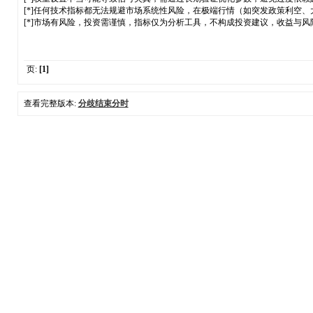
[*]任何技术指标都无法规避市场系统性风险，在极端行情（如突发政策利空
[*]市场有风险，投资需谨慎，指标仅为分析工具，不构成投资建议，收益与
页:
[1]
查看完整版本:
分歧结束分时