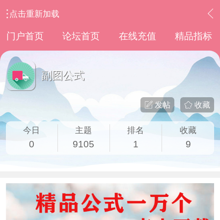
点击重新加载
›
通达信指标公式
›
副图公式
门户首页
论坛首页
在线充值
精品指标
副图公式
发帖
收藏
今日
主题
排名
收藏
0
9105
1
9