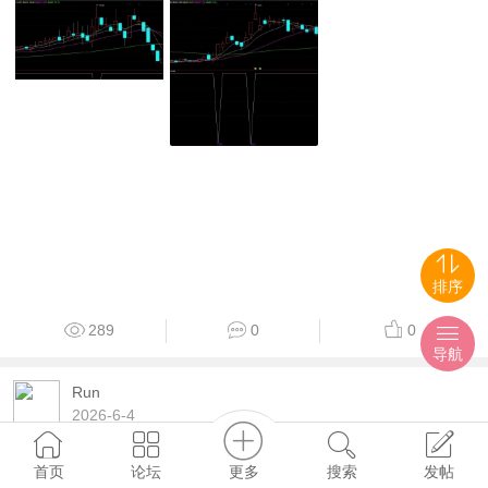
排序
289
0
0
导航
Run
2026-6-4
妖股牛牛副图 +无未来函数+ 选
更多
首页
论坛
搜索
发帖