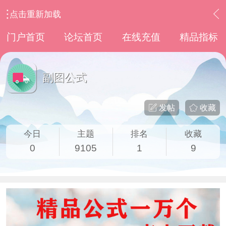
点击重新加载
›
通达信指标公式
›
副图公式
门户首页
论坛首页
在线充值
精品指标
副图公式
发帖
收藏
今日
主题
排名
收藏
0
9105
1
9