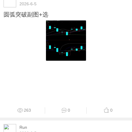
2026-6-5
圆弧突破副图+选
263
0
0
Run