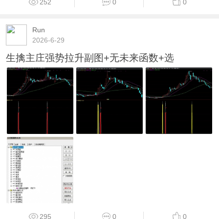
252
0
0
Run
2026-6-29
生擒主庄强势拉升副图+无未来函数+选
295
0
0