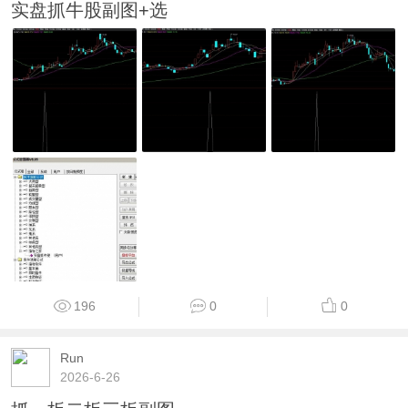
实盘抓牛股副图+选
196
0
0
Run
2026-6-26