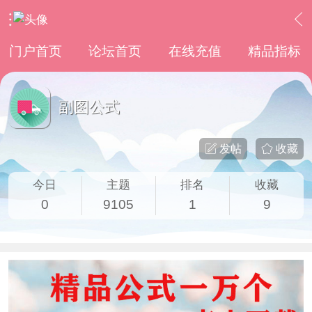
›
通达信指标公式
›
副图公式
门户首页
论坛首页
在线充值
精品指标
副图公式
发帖
收藏
今日
主题
排名
收藏
0
9105
1
9