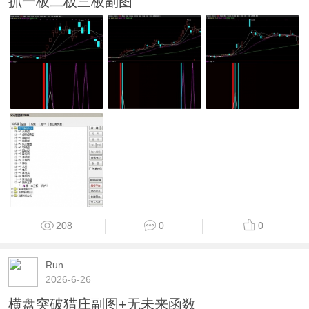
抓一板二板三板副图
208
0
0
Run
2026-6-26
横盘突破猎庄副图+无未来函数