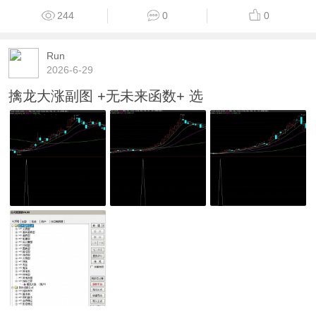
244
0
0
Run
2026-6-29
擒龙大涨副图 +无未来函数+ 选