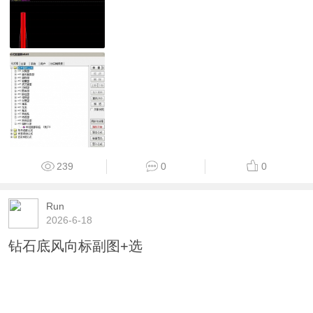
239
0
0
Run
2026-6-18
钻石底风向标副图+选