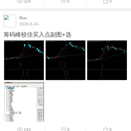
224
0
0
Run
2026-6-24
筹码峰较佳买入点副图+选
193
0
0