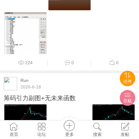
224
0
0
Run
排序
2026-6-18
筹码引力副图+无未来函数
导航
更多
首页
论坛
搜索
发帖