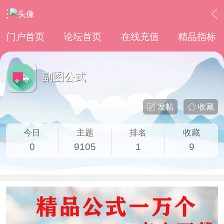
›
通达信指标公式
›
副图公式
门户首页
论坛首页
在线充值
精品指标
副图公式
发帖
收藏
今日
主题
排名
收藏
0
9105
1
9