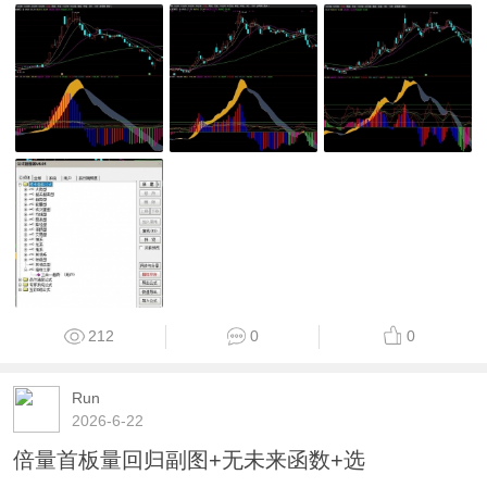
212
0
0
Run
2026-6-22
倍量首板量回归副图+无未来函数+选