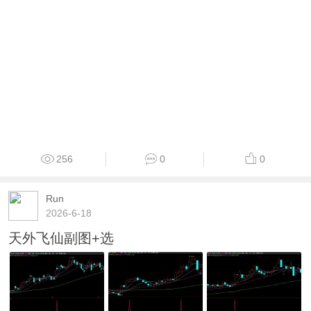
256
0
0
Run
2026-6-18
天外飞仙副图+选