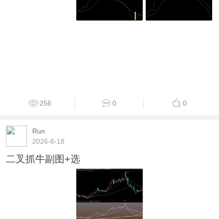
256
0
0
Run
2026-6-18
二叉抓牛副图+选