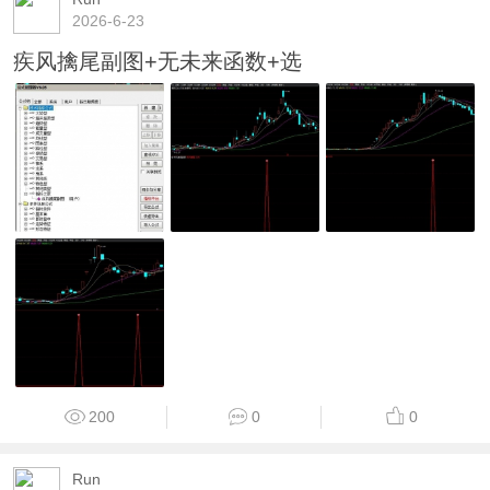
2026-6-23
疾风擒尾副图+无未来函数+选
200
0
0
Run