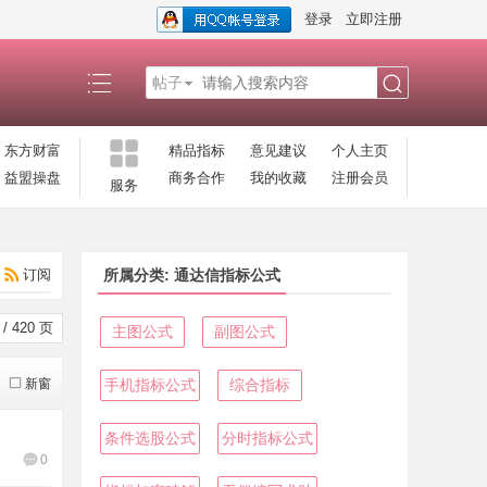
登录
立即注册
帖子
搜
东方财富
精品指标
意见建议
个人主页
益盟操盘
商务合作
我的收藏
注册会员
服务
索
订阅
所属分类: 通达信指标公式
/ 420 页
主图公式
副图公式
新窗
手机指标公式
综合指标
条件选股公式
分时指标公式
0