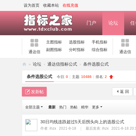
设为首页
收藏本站
在线充值
门户
论坛
任
主图指标
选股指标
手机指标
副图指标
分时指标
综合指标
通达信
通达信
»
论坛
›
通达信指标公式
›
条件选股公式
指
条件选股公式
今日:
0
|
主题:
10486
|
排名:
2
标
之
发新帖
返 回
家
全部主题
最新
热门
热帖
精华
更多
—
公
30日均线连跌超过5天后拐头向上的选股公式
式
作者:
ihzx
2021-8-18
|
最后发表:
ihzx
2021-8-18 20:
指