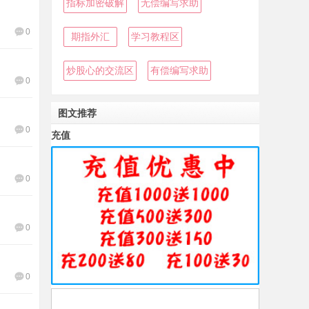
指标加密破解
无偿编写求助
0
期指外汇
学习教程区
炒股心的交流区
有偿编写求助
0
图文推荐
0
充值
0
0
0