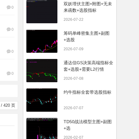
双妖埋伏主图+附图+无未
0
来函数+选股指标
2026-07-22
0
筹码单峰密集主图+副图
+选股
2026-07-09
0
通达信GS决策高端指标全
套+选股+需要L2行情
0
2026-07-08
约牛指标全套带选股指标
/ 420 页
2026-07-07
TD50战法模型主图+副图
+选
2026-02-07