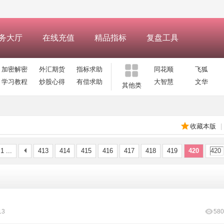
务大厅
在线充值
精品指标
复盘工具
加密解密
外汇期货
指标求助
同花顺
飞狐
学习教程
炒股心得
有偿求助
大智慧
文华
其他类
收藏本版
|
1 ...
413
414
415
416
417
418
419
420
13
580