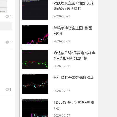
双妖埋伏主图+附图+无未
来函数+选股指标
2026-07-22
4
筹码单峰密集主图+副图
+选股
2026-07-09
6
通达信GS决策高端指标全
套+选股+需要L2行情
2026-07-08
约牛指标全套带选股指标
3
2026-07-07
TD50战法模型主图+副图
+选
2026-02-07