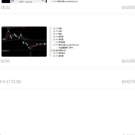
 16:21
2555
 16:50
2235
4-3-17 21:56
4274