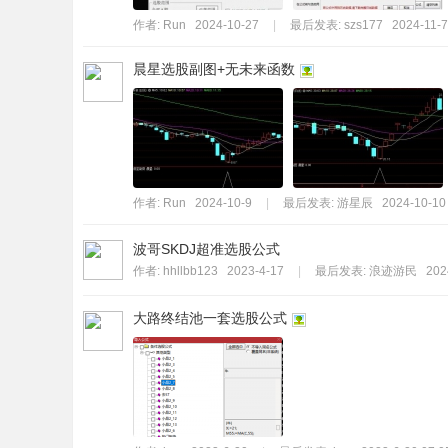
作者:
Run
2024-10-27
|
最后发表:
szs177
2024-11-7
晨星选股副图+无未来函数
作者:
Run
2024-10-9
|
最后发表:
游星辰
2024-10-10
波哥SKDJ超准选股公式
作者:
hhllbb123
2023-4-17
|
最后发表:
浪迹游民
202
大路终结池一套选股公式