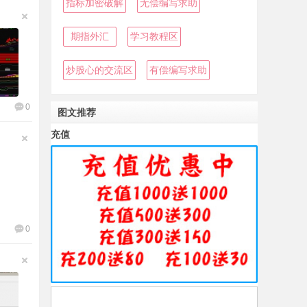
指标加密破解
无偿编写求助
期指外汇
学习教程区
炒股心的交流区
有偿编写求助
0
图文推荐
充值
0