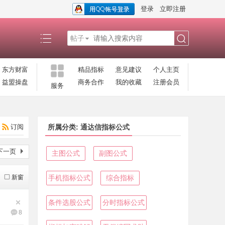
登录
立即注册
帖子
搜
东方财富
精品指标
意见建议
个人主页
益盟操盘
商务合作
我的收藏
注册会员
服务
索
订阅
所属分类: 通达信指标公式
下一页
主图公式
副图公式
新窗
手机指标公式
综合指标
条件选股公式
分时指标公式
8