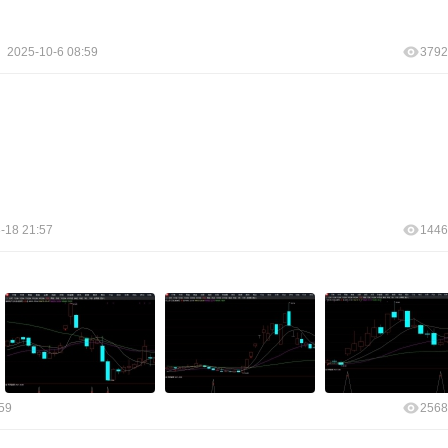
2025-10-6 08:59
3792
-18 21:57
1446
59
2568