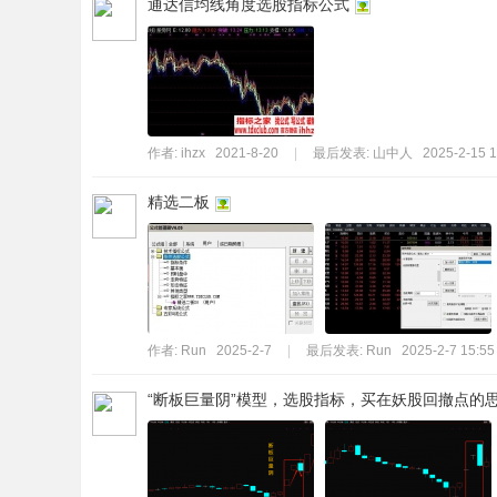
通达信均线角度选股指标公式
作者:
ihzx
2021-8-20
|
最后发表:
山中人
2025-2-15 1
精选二板
作者:
Run
2025-2-7
|
最后发表:
Run
2025-2-7 15:55
“断板巨量阴”模型，选股指标，买在妖股回撤点的