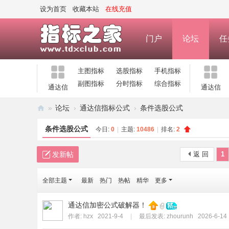
设为首页
收藏本站
在线充值
门户
论坛
任
主图指标
选股指标
手机指标
副图指标
分时指标
综合指标
通达信
通达信
»
论坛
›
通达信指标公式
›
条件选股公式
指
条件选股公式
今日:
0
|
主题:
10486
|
排名:
2
标
之
发新帖
返 回
1
家
全部主题
最新
热门
热帖
精华
更多
—
公
通达信加密公式破解器！
式
作者:
hzx
2021-9-4
|
最后发表:
zhourunh
2026-6-14 
指