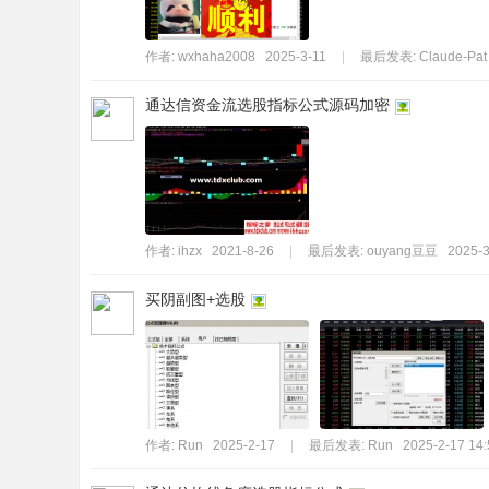
作者:
wxhaha2008
2025-3-11
|
最后发表:
Claude-Pat
通达信资金流选股指标公式源码加密
作者:
ihzx
2021-8-26
|
最后发表:
ouyang豆豆
2025-3
买阴副图+选股
作者:
Run
2025-2-17
|
最后发表:
Run
2025-2-17 14: