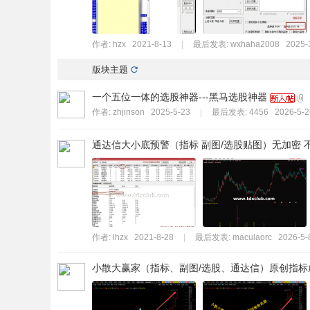
作者:
hzx
2021-8-13
|
最后发表:
wxhaha2008
2025-
版块主题
一个五位一体的选股神器---黑马选股神器
作者:
zhjinson
2025-5-23
|
最后发表:
4456
2026-5-2
通达信大小底预警（指标 副图/选股贴图）无加密 
作者:
ihzx
2021-8-28
|
最后发表:
maculaorc
2026-5-
小散大赢家（指标、副图/选股、通达信）原创指标成功