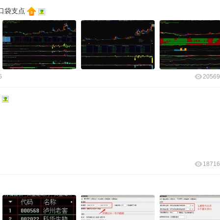
口袋支点
5
20569
18716