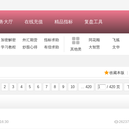
务大厅
在线充值
精品指标
复盘工具
加密解密
外汇期货
指标求助
同花顺
飞狐
学习教程
炒股心得
有偿求助
大智慧
文华
其他类
收藏本版
|
2
3
4
5
6
7
8
9
10
... 420
/ 420 页
16:30
26237