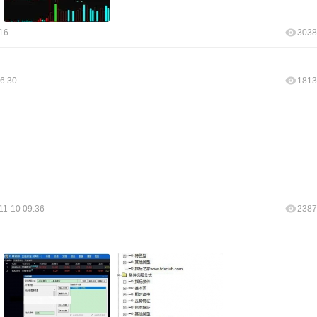
16
3038
6:30
1813
11-10 09:36
2387