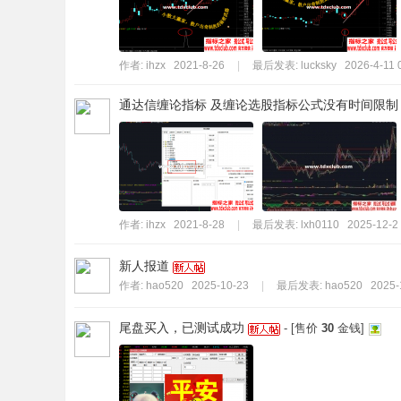
作者:
ihzx
2021-8-26
|
最后发表:
lucksky
2026-4-11 
通达信缠论指标 及缠论选股指标公式没有时间限制
作者:
ihzx
2021-8-28
|
最后发表:
lxh0110
2025-12-2
新人报道
作者:
hao520
2025-10-23
|
最后发表:
hao520
2025-
尾盘买入，已测试成功
- [售价
30
金钱]