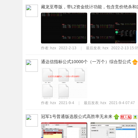
藏龙至尊版，带L2资金统计功能，包含竞价绝杀和
标
程
序
代
码
作者:
hzx
2022-2-13
|
最后发表:
hzx
2022-2-13 15:0
分
享
通达信指标公式10000个（一万个）综合型公式
—
公
式
指
作者:
hzx
2021-9-4
|
最后发表:
hzx
2021-9-4 07:47
标
网
冠军1号普通版选股公式高胜率无未来