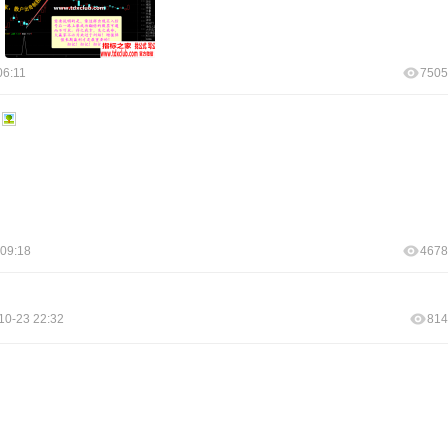
06:11
7505
 09:18
4678
10-23 22:32
814