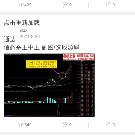
439
0
0
点击重新加载
ihzx
2021-8-20
通达
信必杀王中王 副图/选股源码
549
0
0