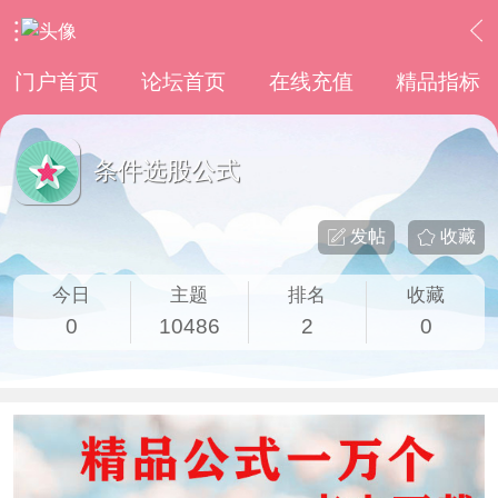
›
通达信指标公式
›
条件选股公式
门户首页
论坛首页
在线充值
精品指标
条件选股公式
发帖
收藏
今日
主题
排名
收藏
0
10486
2
0