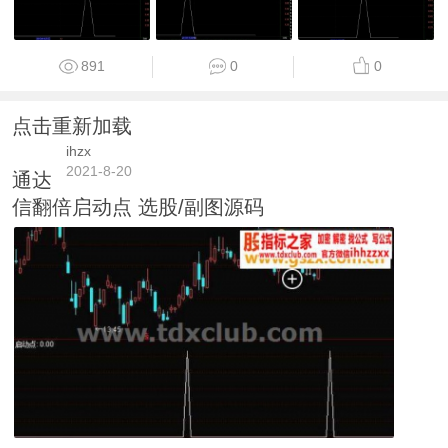
891
0
0
点击重新加载
ihzx
2021-8-20
通达
信翻倍启动点 选股/副图源码