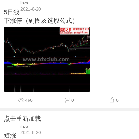
ihzx
2021-8-20
5日线
下涨停（副图及选股公式）
460
0
0
点击重新加载
ihzx
2021-8-20
短涨