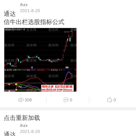
ihzx
2021-8-20
通达
信牛出栏选股指标公式
308
0
0
点击重新加载
ihzx
2021-8-20
通达