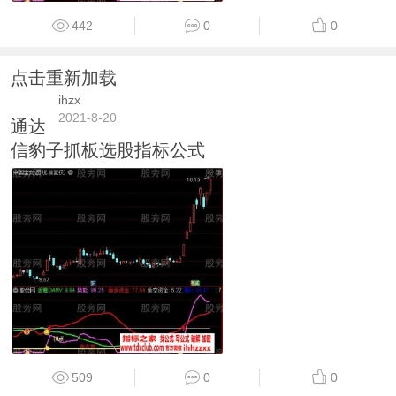
442
0
0
点击重新加载
ihzx
2021-8-20
通达
信豹子抓板选股指标公式
509
0
0