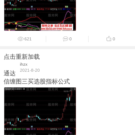
621
0
0
点击重新加载
ihzx
2021-8-20
通达
信缠图三买选股指标公式