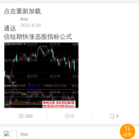
点击重新加载
ihzx
2021-8-20
通达
信短期快涨选股指标公式
260
0
0
ihzx
排序