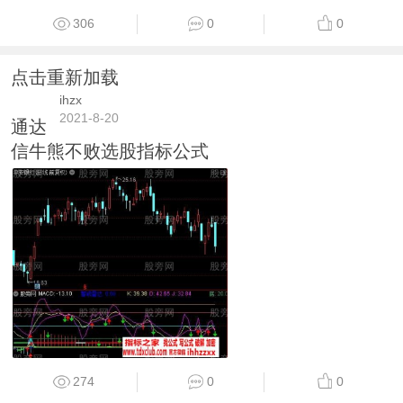
306
0
0
点击重新加载
ihzx
2021-8-20
通达
信牛熊不败选股指标公式
274
0
0