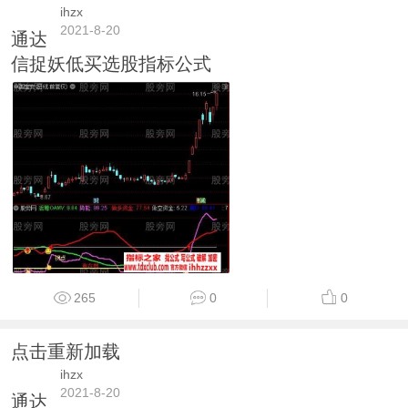
ihzx
2021-8-20
通达
信捉妖低买选股指标公式
265
0
0
点击重新加载
ihzx
2021-8-20
通达