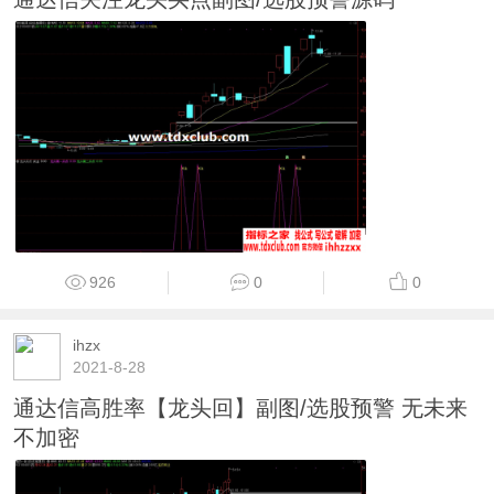
926
0
0
ihzx
2021-8-28
通达信高胜率【龙头回】副图/选股预警 无未来
不加密