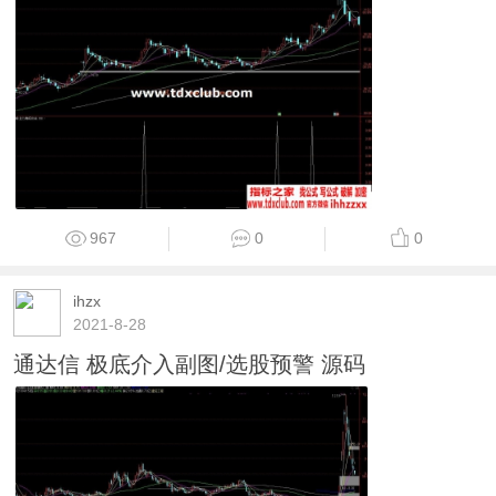
967
0
0
ihzx
2021-8-28
通达信 极底介入副图/选股预警 源码