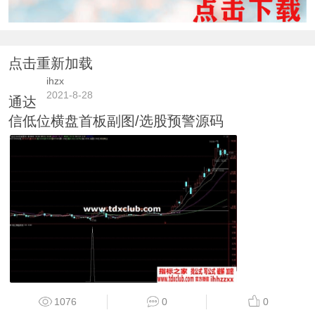
点击重新加载
ihzx
2021-8-28
通达
信低位横盘首板副图/选股预警源码
1076
0
0