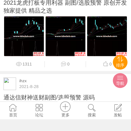
2021龙虎打板专用利器 副图/选股预警 原创开发
独家提供 精品之选
1311
0
0
排序
ihzx
导航
2021-8-28
通达信财神送财副图/选股预警 源码
更多
首页
论坛
搜索
发帖