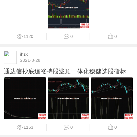
1120
0
0
ihzx
2021-8-28
通达信抄底追涨持股逃顶一体化稳健选股指标
1153
0
0