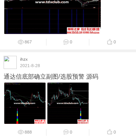
867
0
0
ihzx
2021-8-28
通达信底部确立副图/选股预警 源码
888
0
0