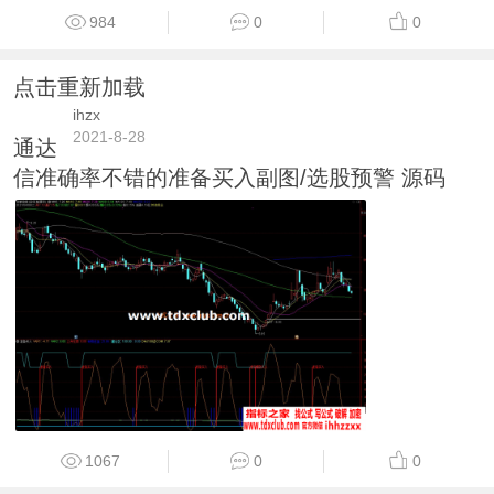
984
0
0
点击重新加载
ihzx
2021-8-28
通达
信准确率不错的准备买入副图/选股预警 源码
1067
0
0