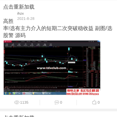
点击重新加载
ihzx
2021-8-28
高胜
率!选有主力介入的短期二次突破稳收益 副图/选
股警 源码
1135
0
0