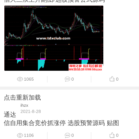
1065
0
0
点击重新加载
ihzx
2021-8-28
通达
信自用集合竞价抓涨停 选股预警源码 贴图
1106
0
0