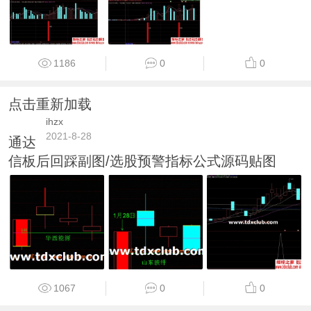
1186
0
0
点击重新加载
ihzx
2021-8-28
通达
信板后回踩副图/选股预警指标公式源码贴图
1067
0
0