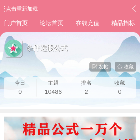
点击重新加载
›
通达信指标公式
›
条件选股公式
门户首页
论坛首页
在线充值
精品指标
条件选股公式
发帖
收藏
今日
主题
排名
收藏
0
10486
2
0