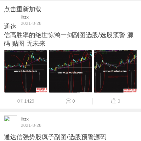
点击重新加载
ihzx
2021-8-28
通达
信高胜率的绝世惊鸿一剑副图选股/选股预警 源
码 贴图 无未来
1429
0
0
ihzx
2021-8-28
通达信强势股疯子副图/选股预警源码