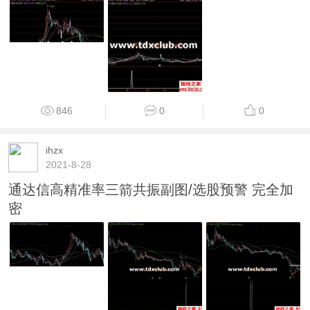
846
0
0
ihzx
2021-8-28
通达信高精准率三箭共振副图/选股预警 完全加
密