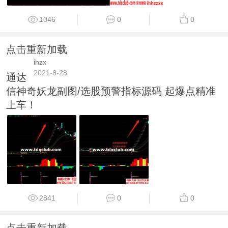
1046
0
0
点击重新加载
ihzx
2021-8-28
通达
信神奇妖龙副图/选股预警指标源码 起爆点精准
上车！
2841
0
0