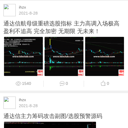
ihzx
2021-8-28
通达信航母级重磅选股指标 主力高调入场极高
盈利不追高 完全加密 无期限 无未来！
1540
0
0
ihzx
2021-8-28
通达信主力筹码攻击副图/选股预警源码