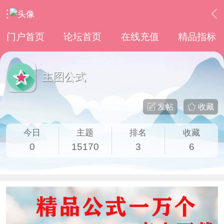
›
通达信指标公式
›
主图公式
门户首页
论坛首页
在线充值
精品指标
主图公式
发帖
收藏
今日
主题
排名
收藏
0
15170
3
6