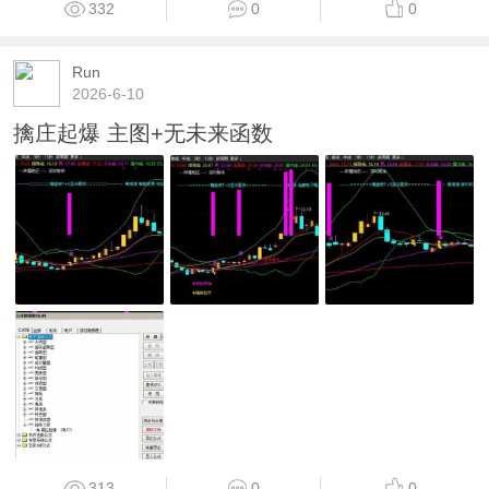
332
0
0
Run
2026-6-10
擒庄起爆 主图+无未来函数
313
0
0