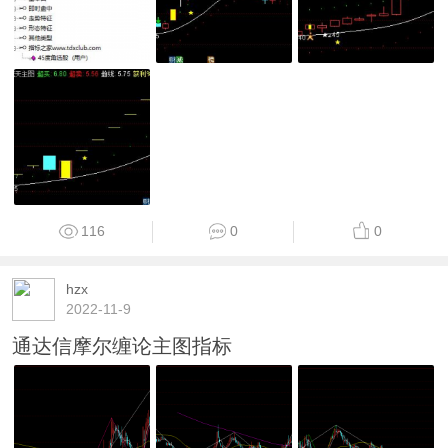
116
0
0
hzx
2022-11-9
通达信摩尔缠论主图指标