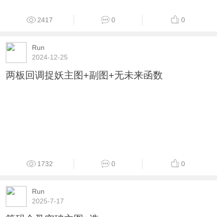
Run
2024-9-11
【通达信指标】剑指爆拉指标公式，暴跌暴涨理
念，信号共振拿暴涨（主图+副图+选股）
2417
0
0