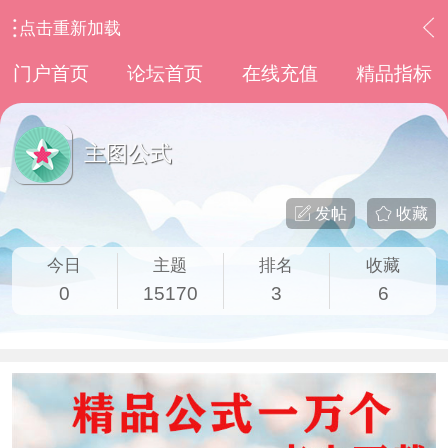
点击重新加载
›
通达信指标公式
›
主图公式
门户首页
论坛首页
在线充值
精品指标
主图公式
发帖
收藏
今日
主题
排名
收藏
0
15170
3
6