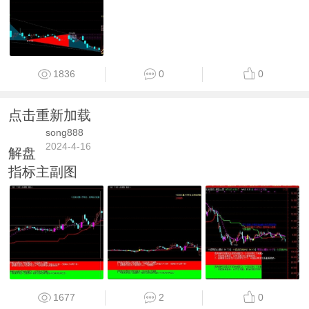
1836
0
0
点击重新加载
song888
2024-4-16
解盘
指标主副图
1677
2
0