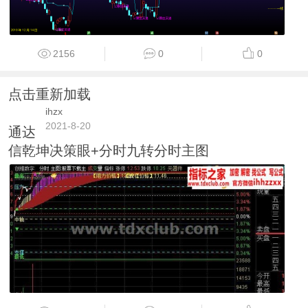
2156
0
0
点击重新加载
ihzx
2021-8-20
通达
信乾坤决策眼+分时九转分时主图