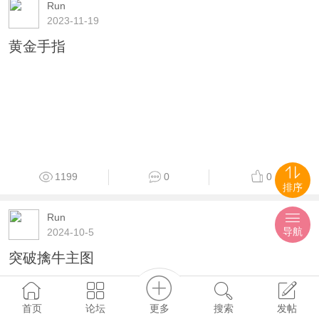
ihzx
2021-8-28
通达信大牛股突破主图指标公式源码
1965
1
0
ihzx
2021-8-20
三天短线王主图指标 通达信公式（附图）
排序
导航
651
0
0
Run
2023-11-19
更多
首页
论坛
搜索
发帖
黄金手指