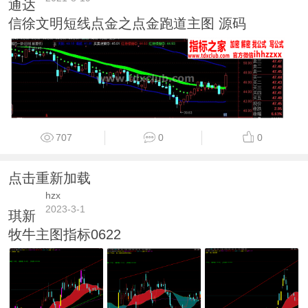
通达
信徐文明短线点金之点金跑道主图 源码
707
0
0
点击重新加载
hzx
2023-3-1
琪新
牧牛主图指标0622