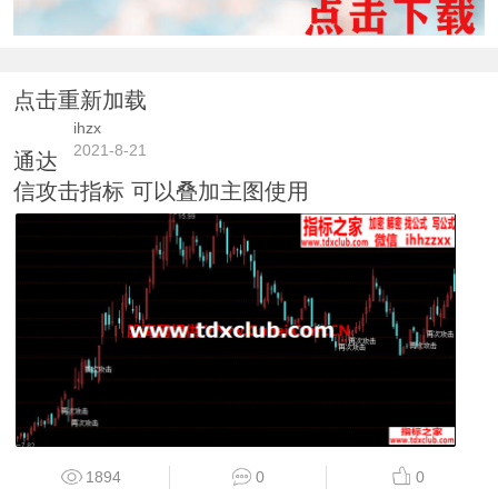
点击重新加载
ihzx
2021-8-21
通达
信攻击指标 可以叠加主图使用
1894
0
0