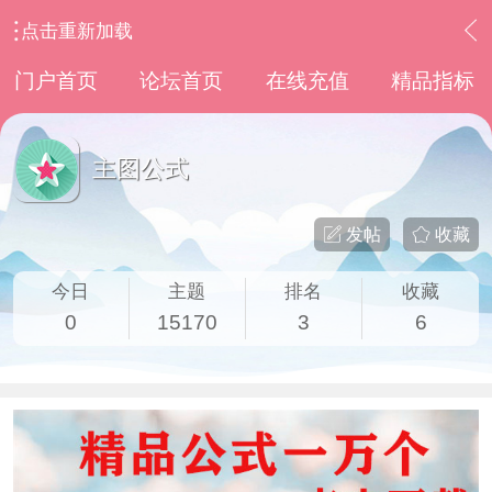
点击重新加载
›
通达信指标公式
›
主图公式
门户首页
论坛首页
在线充值
精品指标
主图公式
发帖
收藏
今日
主题
排名
收藏
0
15170
3
6