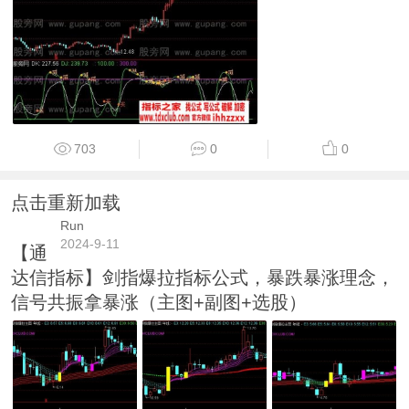
703
0
0
点击重新加载
Run
2024-9-11
【通
达信指标】剑指爆拉指标公式，暴跌暴涨理念，
信号共振拿暴涨（主图+副图+选股）