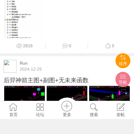
2818
0
0
Run
排序
2024-12-25
后羿神箭主图+副图+无未来函数
导航
更多
首页
论坛
搜索
发帖