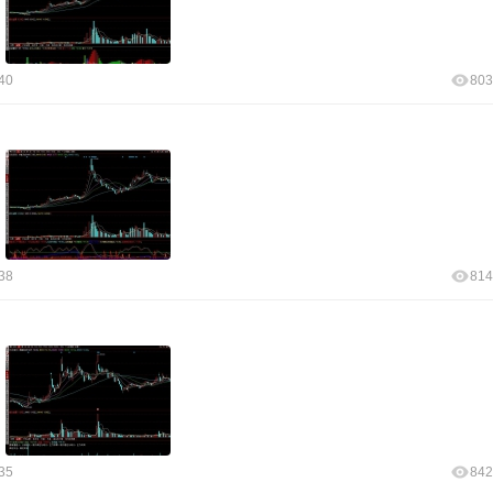
40
803
38
814
35
842