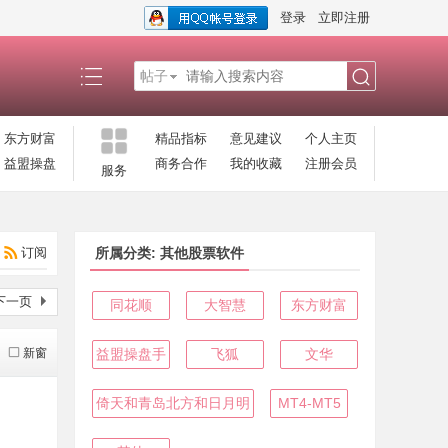
登录
立即注册
帖子
搜
东方财富
精品指标
意见建议
个人主页
益盟操盘
商务合作
我的收藏
注册会员
服务
索
订阅
所属分类: 其他股票软件
下一页
同花顺
大智慧
东方财富
新窗
益盟操盘手
飞狐
文华
倚天和青岛北方和日月明
MT4-MT5