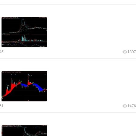
45
1397
51
1476