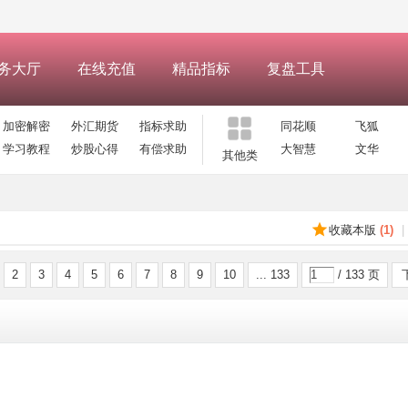
务大厅
在线充值
精品指标
复盘工具
加密解密
外汇期货
指标求助
同花顺
飞狐
学习教程
炒股心得
有偿求助
大智慧
文华
其他类
收藏本版
(
1
)
|
2
3
4
5
6
7
8
9
10
... 133
/ 133 页