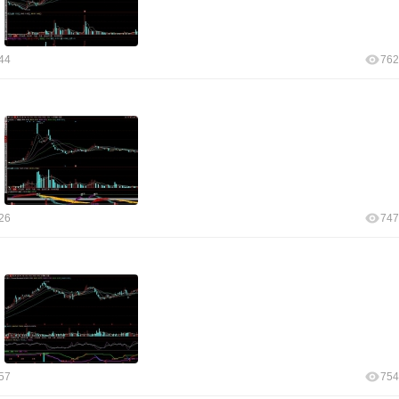
44
762
26
747
57
754