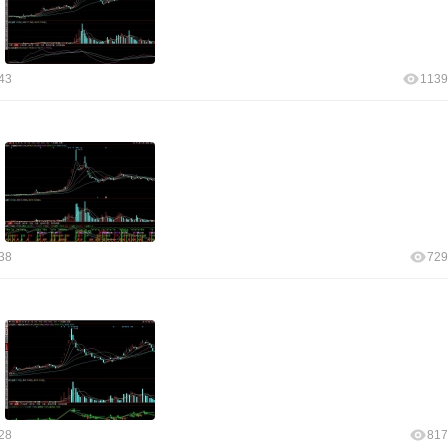
43
1139
38
729
28
817