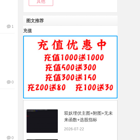
其他
图文推荐
1
充值
0
双妖埋伏主图+附图+无未
来函数+选股指标
2026-07-22
0