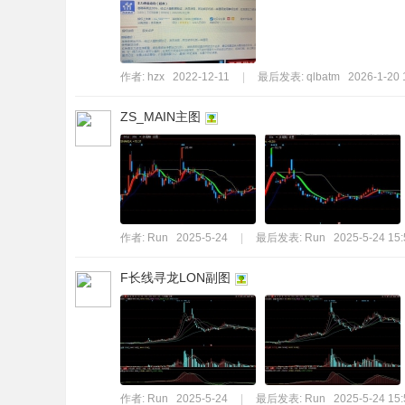
标
程
序
作者:
hzx
2022-12-11
|
最后发表:
qlbatm
2026-1-20 
代
ZS_MAIN主图
码
分
享
—
公
作者:
Run
2025-5-24
|
最后发表:
Run
2025-5-24 15:
式
F长线寻龙LON副图
指
标
网
作者:
Run
2025-5-24
|
最后发表:
Run
2025-5-24 15: