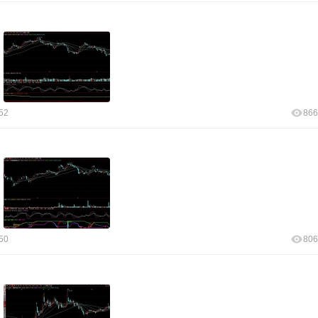
52
866
50
806