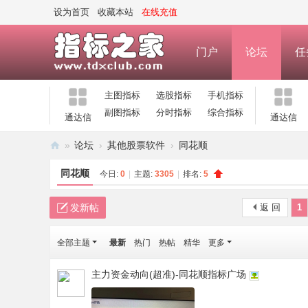
设为首页
收藏本站
在线充值
门户
论坛
任
主图指标
选股指标
手机指标
副图指标
分时指标
综合指标
通达信
通达信
»
论坛
›
其他股票软件
›
同花顺
指
同花顺
今日:
0
|
主题:
3305
|
排名:
5
标
之
发新帖
返 回
1
家
全部主题
最新
热门
热帖
精华
更多
—
公
主力资金动向(超准)-同花顺指标广场
式
指