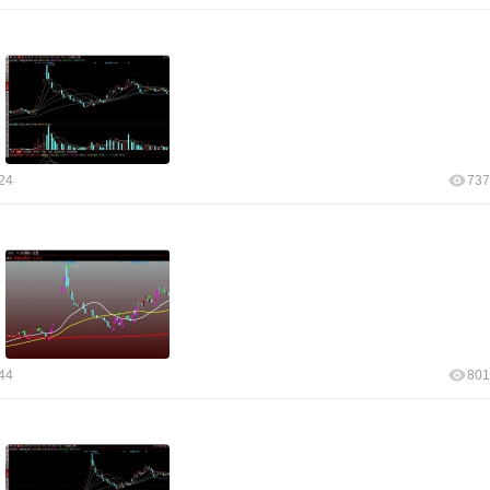
24
737
44
801