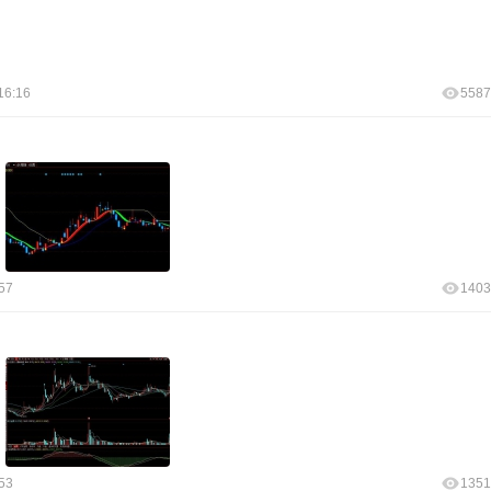
16:16
5587
57
1403
53
1351