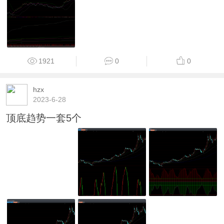
1921
0
0
hzx
2023-6-28
顶底趋势一套5个