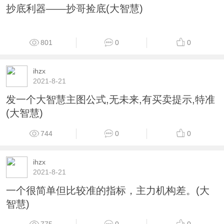
856
0
0
ihzx
2021-8-26
猎手7号 婴儿底 上班族首选 抄底翻倍牛股 通达
信/大智慧 均可使用
917
0
0