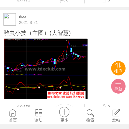
ihzx
2021-8-21
主力控盘公式(大智慧)
917
0
0
ihzx
2021-8-21
排序
抄底利器——抄哥捡底(大智慧)
导航
更多
首页
论坛
搜索
发帖