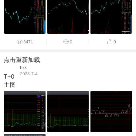
3471
0
0
点击重新加载
hzx
2023-7-4
T+0
主图