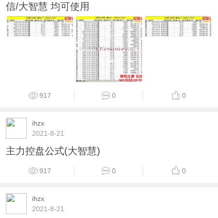
1154
0
0
ihzx
2021-8-26
千钧控盘系数 副图 通达信 马泰老师改自千钧版
主大智慧版