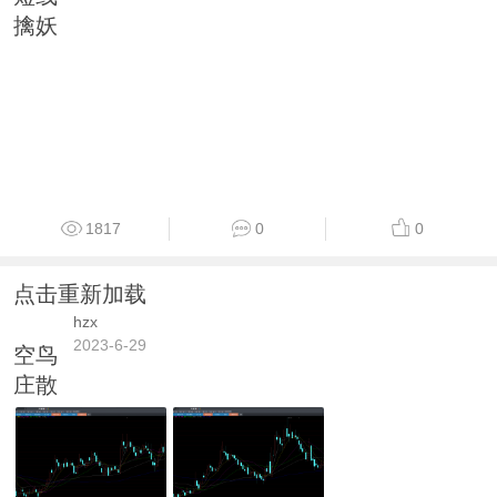
擒妖
1817
0
0
点击重新加载
hzx
2023-6-29
空鸟
庄散