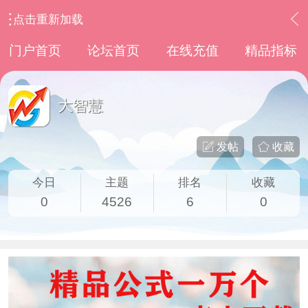
点击重新加载
›
其他股票软件
›
大智慧
门户首页
论坛首页
在线充值
精品指标
大智慧
发帖
收藏
今日
主题
排名
收藏
0
4526
6
0