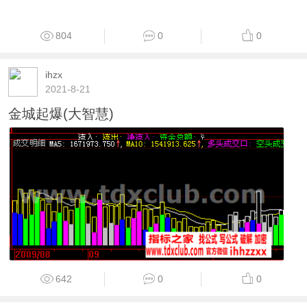
804
0
0
ihzx
2021-8-21
金城起爆(大智慧)
642
0
0