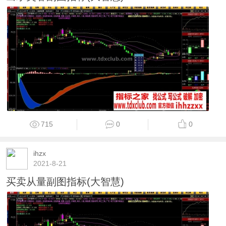
715
0
0
ihzx
2021-8-21
买卖从量副图指标(大智慧)