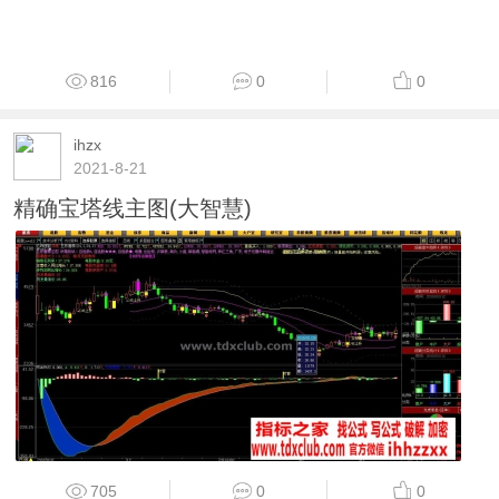
816
0
0
ihzx
2021-8-21
精确宝塔线主图(大智慧)
705
0
0