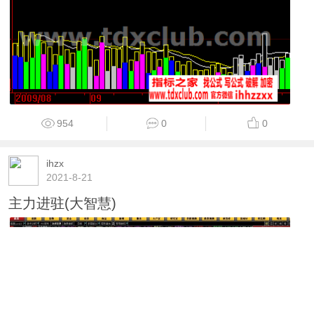
954
0
0
ihzx
2021-8-21
主力进驻(大智慧)