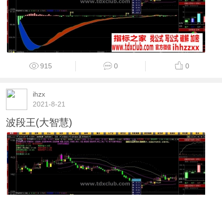
915
0
0
ihzx
2021-8-21
波段王(大智慧)