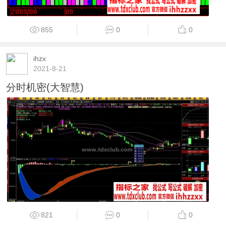
855
0
0
ihzx
2021-8-21
分时机密(大智慧)
821
0
0