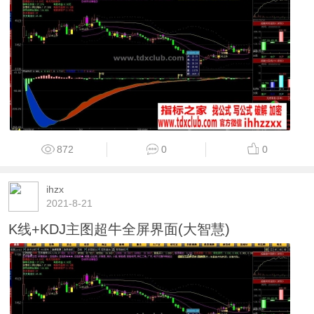
872
0
0
ihzx
2021-8-21
K线+KDJ主图超牛全屏界面(大智慧)