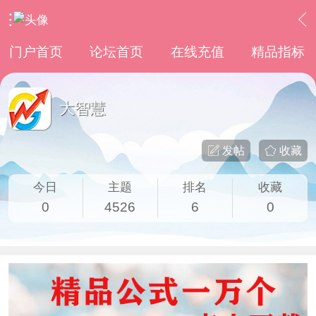
›
其他股票软件
›
大智慧
门户首页
论坛首页
在线充值
精品指标
大智慧
发帖
收藏
今日
主题
排名
收藏
0
4526
6
0