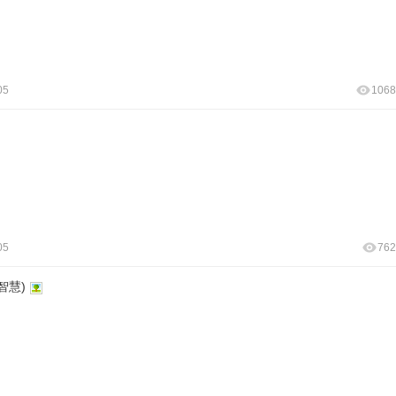
05
1068
05
762
智慧)