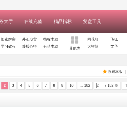
务大厅
在线充值
精品指标
复盘工具
加密解密
外汇期货
指标求助
同花顺
飞狐
学习教程
炒股心得
有偿求助
大智慧
文华
其他类
收藏本版
|
2
3
4
5
6
7
8
9
10
... 182
/ 182 页