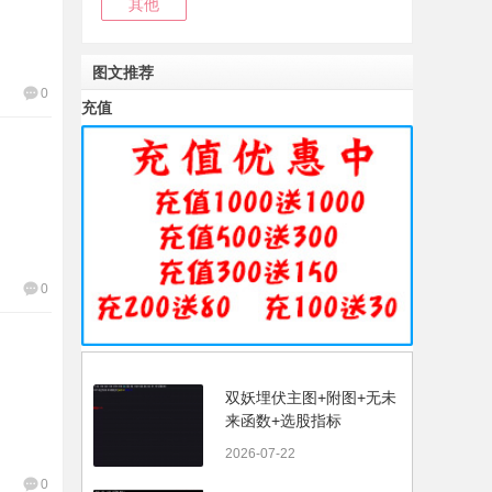
其他
图文推荐
0
充值
0
双妖埋伏主图+附图+无未
来函数+选股指标
2026-07-22
0