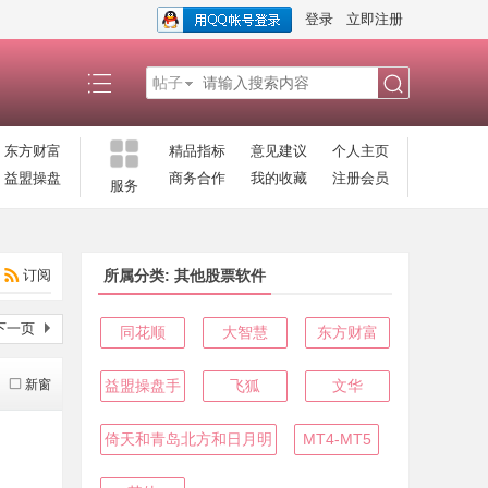
登录
立即注册
帖子
搜
东方财富
精品指标
意见建议
个人主页
益盟操盘
商务合作
我的收藏
注册会员
服务
索
订阅
所属分类: 其他股票软件
下一页
同花顺
大智慧
东方财富
新窗
益盟操盘手
飞狐
文华
倚天和青岛北方和日月明
MT4-MT5