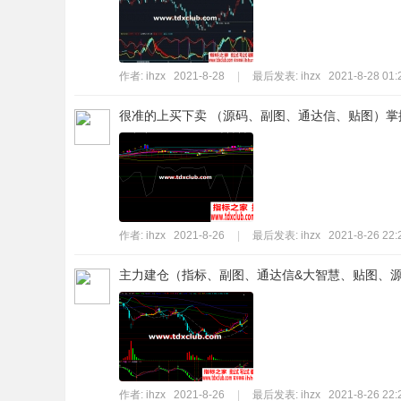
标
程
序
作者:
ihzx
2021-8-28
|
最后发表:
ihzx
2021-8-28 01:
代
很准的上买下卖 （源码、副图、通达信、贴图）掌
码
分
享
—
公
作者:
ihzx
2021-8-26
|
最后发表:
ihzx
2021-8-26 22:
式
主力建仓（指标、副图、通达信&大智慧、贴图、源
指
标
网
作者:
ihzx
2021-8-26
|
最后发表:
ihzx
2021-8-26 22: