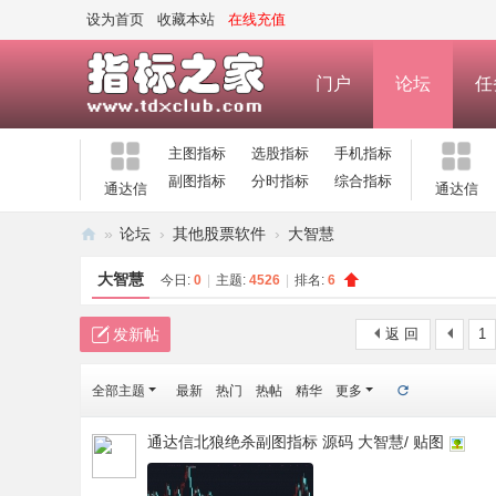
设为首页
收藏本站
在线充值
门户
论坛
任
主图指标
选股指标
手机指标
副图指标
分时指标
综合指标
通达信
通达信
»
论坛
›
其他股票软件
›
大智慧
指
大智慧
今日:
0
|
主题:
4526
|
排名:
6
标
之
发新帖
返 回
1
家
全部主题
最新
热门
热帖
精华
更多
—
公
通达信北狼绝杀副图指标 源码 大智慧/ 贴图
式
指