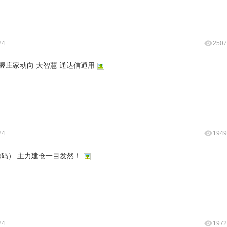
24
2507
握庄家动向 大智慧 通达信通用
24
1949
码） 主力建仓一目发然！
24
1972