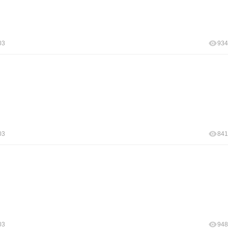
03
934
03
841
03
948