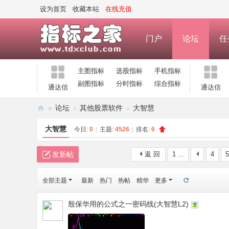
设为首页
收藏本站
在线充值
门户
论坛
任
主图指标
选股指标
手机指标
副图指标
分时指标
综合指标
通达信
通达信
»
论坛
›
其他股票软件
›
大智慧
指
大智慧
今日:
0
|
主题:
4526
|
排名:
6
标
之
发新帖
返 回
1 ...
4
5
家
全部主题
最新
热门
热帖
精华
更多
—
公
殷保华用的公式之一密码线(大智慧L2)
式
指