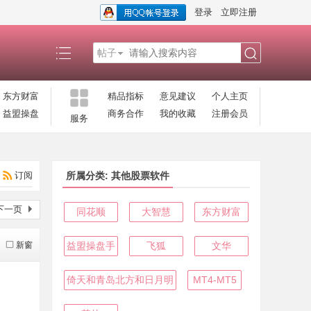
登录
立即注册
帖子
搜
东方财富
精品指标
意见建议
个人主页
益盟操盘
商务合作
我的收藏
注册会员
服务
索
订阅
所属分类: 其他股票软件
下一页
同花顺
大智慧
东方财富
新窗
益盟操盘手
飞狐
文华
倚天和青岛北方和日月明
MT4-MT5