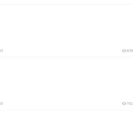
03
839
03
761