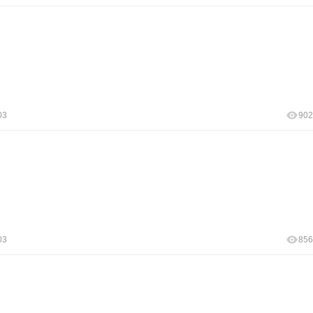
03
902
03
856