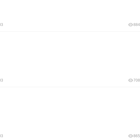
03
884
03
708
03
865