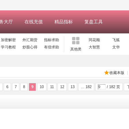
务大厅
在线充值
精品指标
复盘工具
加密解密
外汇期货
指标求助
同花顺
飞狐
学习教程
炒股心得
有偿求助
大智慧
文华
其他类
收藏本版
|
6
7
8
9
10
11
12
13
... 182
/ 182 页