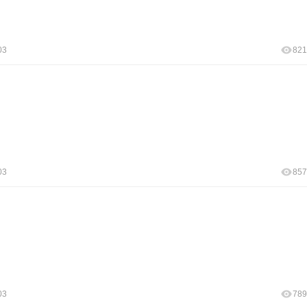
03
821
03
857
03
789