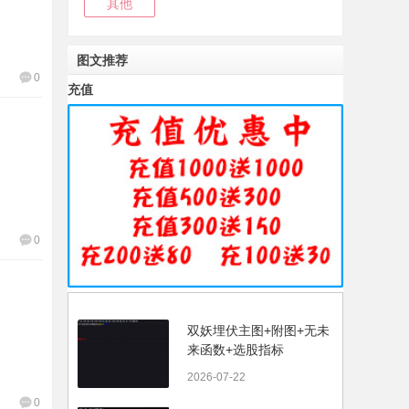
其他
图文推荐
0
充值
0
双妖埋伏主图+附图+无未
来函数+选股指标
2026-07-22
0