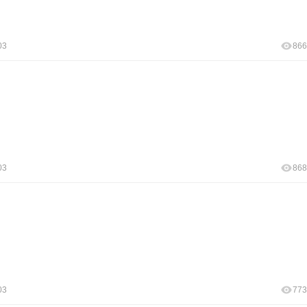
03
866
03
868
03
773