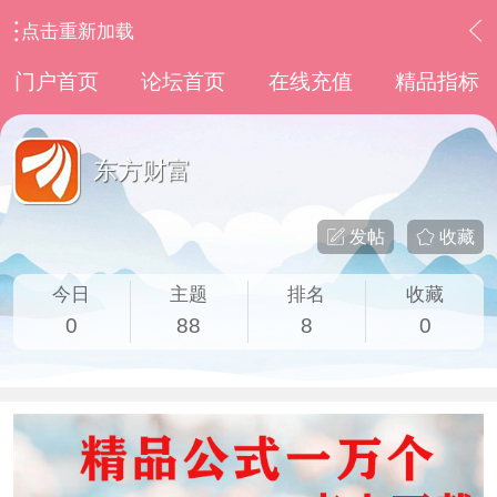
点击重新加载
›
其他股票软件
›
东方财富
门户首页
论坛首页
在线充值
精品指标
东方财富
发帖
收藏
今日
主题
排名
收藏
0
88
8
0