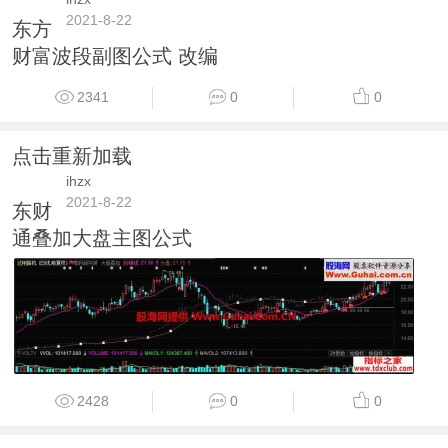
2021-8-22
东方
财富波段副图公式 改编
2341
0
0
点击重新加载
ihzx
2021-8-22
东财
通叠加大盘主图公式
2428
0
0