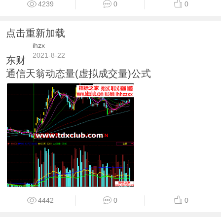
4239
0
0
点击重新加载
ihzx
2021-8-22
东财
通信天翁动态量(虚拟成交量)公式
4442
0
0