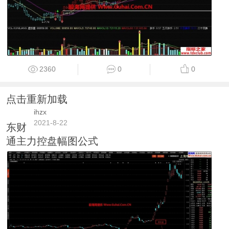
2360
0
0
点击重新加载
ihzx
2021-8-22
东财
通主力控盘幅图公式