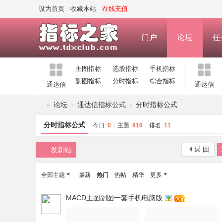
设为首页
收藏本站
在线充值
门户
论坛
任
主图指标
选股指标
手机指标
副图指标
分时指标
综合指标
通达信
通达信
»
论坛
›
通达信指标公式
›
分时指标公式
指
分时指标公式
今日:
0
|
主题:
816
|
排名:
11
标
之
发新帖
返 回
家
全部主题
最新
热门
热帖
精华
更多
—
公
MACD主图副图一套手机电脑版
式
指