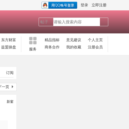
登录
立即注册
帖子
搜
东方财富
精品指标
意见建议
个人主页
益盟操盘
商务合作
我的收藏
注册会员
服务
索
订阅
所属分类: 通达信指标公式
下一页
主图公式
副图公式
新窗
手机指标公式
综合指标
条件选股公式
分时指标公式