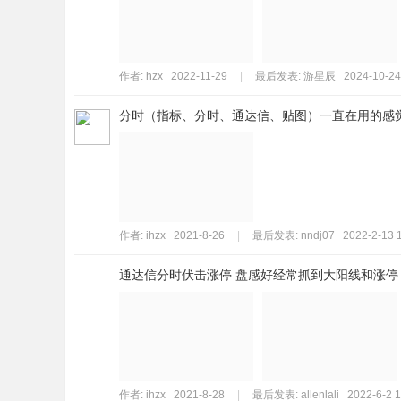
标
程
序
作者:
hzx
2022-11-29
|
最后发表:
游星辰
2024-10-24
代
分时（指标、分时、通达信、贴图）一直在用的感
码
分
享
—
公
作者:
ihzx
2021-8-26
|
最后发表:
nndj07
2022-2-13 
式
通达信分时伏击涨停 盘感好经常抓到大阳线和涨停
指
标
网
作者:
ihzx
2021-8-28
|
最后发表:
allenlali
2022-6-2 1