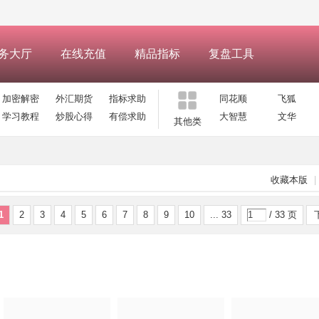
务大厅
在线充值
精品指标
复盘工具
加密解密
外汇期货
指标求助
同花顺
飞狐
学习教程
炒股心得
有偿求助
大智慧
文华
其他类
收藏本版
|
1
2
3
4
5
6
7
8
9
10
... 33
/ 33 页