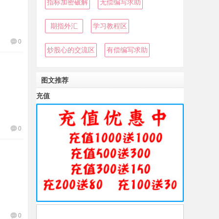
指标加密破解
无偿编写求助
期指外汇
学习教程区
0
炒股心的交流区
有偿编写求助
图文推荐
充值
0
0