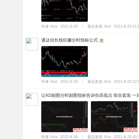
标
程
序
作者:
ihzx
2021-8-20
|
最后发表:
ihzx
2021-8-20 21:
代
通达信长线狂赚分时指标公式
码
分
享
—
公
作者:
ihzx
2021-8-20
|
最后发表:
ihzx
2021-8-20 22:
式
让KD副图分时副图指标告诉你高低点 组合套装 一目
指
标
网
作者:
ihzx
2021-8-28
|
最后发表:
ihzx
2021-8-28 00: