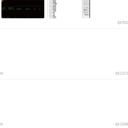
552
34
1372
55
1548