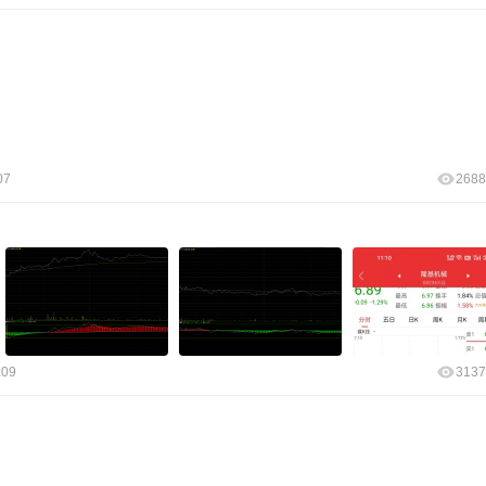
07
2688
:09
3137