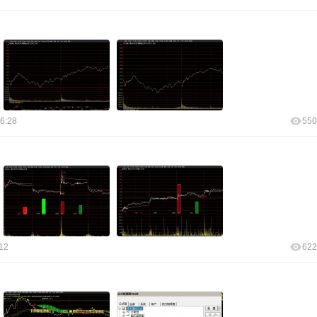
6:28
550
12
622