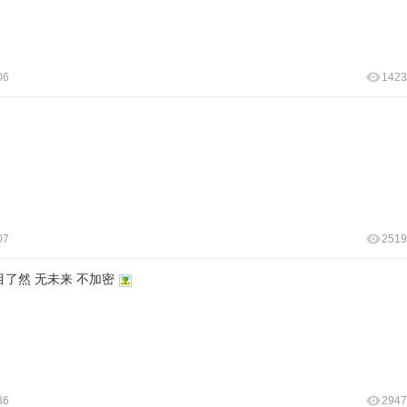
06
1423
07
2519
了然 无未来 不加密
36
2947