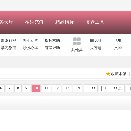
务大厅
在线充值
精品指标
复盘工具
加密解密
外汇期货
指标求助
同花顺
飞狐
学习教程
炒股心得
有偿求助
大智慧
文华
其他类
收藏本版
|
6
7
8
9
10
11
12
13
14
... 33
/ 33 页