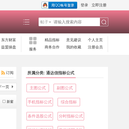
登录
立即注册
帖子
搜
东方财富
精品指标
意见建议
个人主页
益盟操盘
商务合作
我的收藏
注册会员
服务
索
订阅
所属分类: 通达信指标公式
下一页
主图公式
副图公式
新窗
手机指标公式
综合指标
条件选股公式
分时指标公式