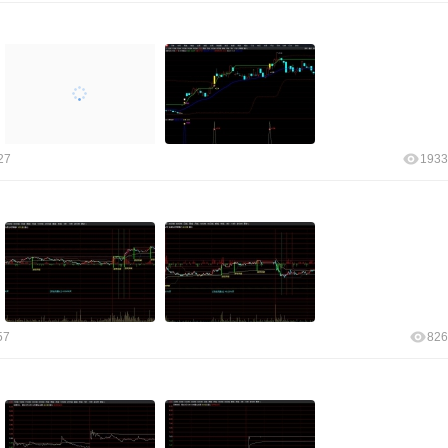
27
1933
57
826