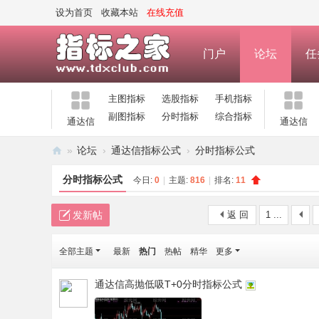
设为首页
收藏本站
在线充值
门户
论坛
任
主图指标
选股指标
手机指标
副图指标
分时指标
综合指标
通达信
通达信
»
论坛
›
通达信指标公式
›
分时指标公式
指
分时指标公式
今日:
0
|
主题:
816
|
排名:
11
标
之
发新帖
返 回
1 ...
家
全部主题
最新
热门
热帖
精华
更多
—
公
通达信高抛低吸T+0分时指标公式
式
指