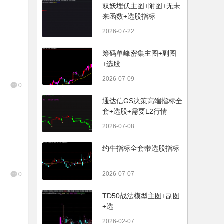
双妖埋伏主图+附图+无未
来函数+选股指标
2026-07-22
筹码单峰密集主图+副图
+选股
2026-07-09
0
通达信GS决策高端指标全
套+选股+需要L2行情
2026-07-08
约牛指标全套带选股指标
2026-07-07
0
TD50战法模型主图+副图
+选
2026-02-07