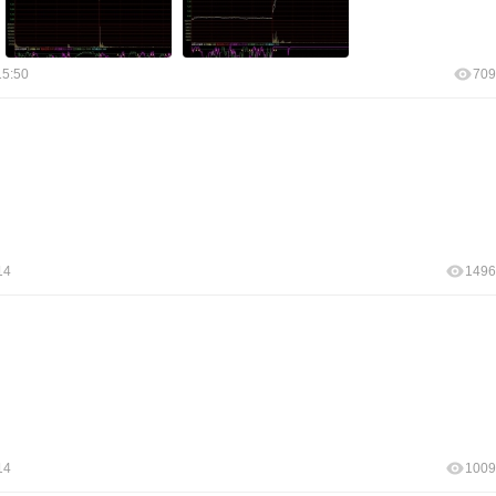
15:50
709
14
1496
14
1009