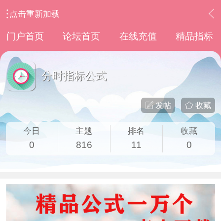
点击重新加载
›
通达信指标公式
›
分时指标公式
门户首页
论坛首页
在线充值
精品指标
分时指标公式
发帖
收藏
今日
主题
排名
收藏
0
816
11
0