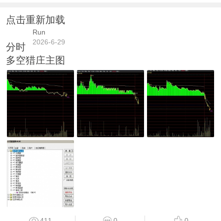
点击重新加载
Run
2026-6-29
分时
多空猎庄主图
411
0
0