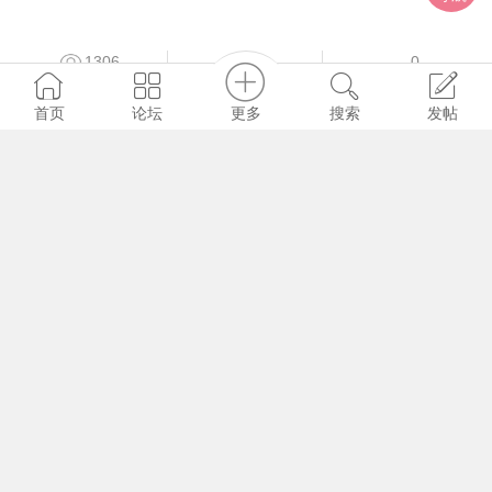
1306
0
0
更多
首页
论坛
搜索
发帖
ihzx
2021-8-20
通达信跟庄利器分时指标公式
1240
0
0
Run
2026-4-30
分时资金异动主图