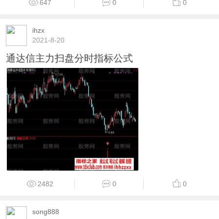
647
0
0
ihzx
2021-8-20
通达信主力扫盘分时指标公式
2482
0
0
song888