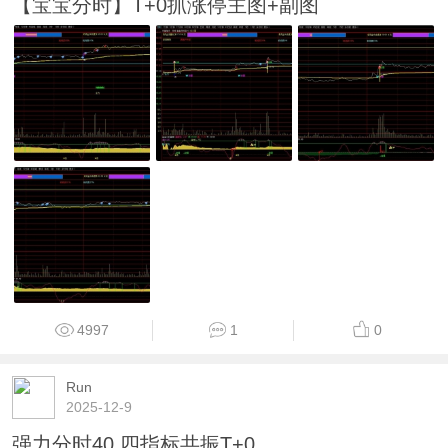
【宝宝分时】T+0抓涨停主图+副图
4997
1
0
Run
2025-12-9
强力分时40.四指标共振T+0