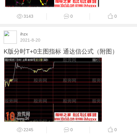
3143
0
0
ihzx
2021-8-20
K版分时T+0主图指标 通达信公式（附图）
2245
0
0