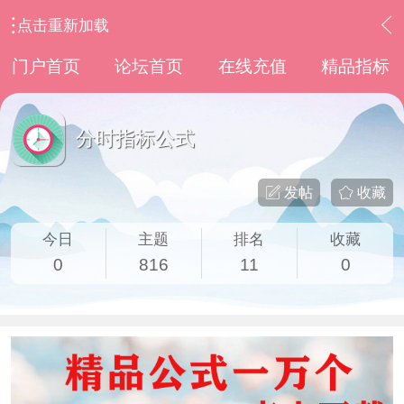
点击重新加载
›
通达信指标公式
›
分时指标公式
门户首页
论坛首页
在线充值
精品指标
分时指标公式
发帖
收藏
今日
主题
排名
收藏
0
816
11
0