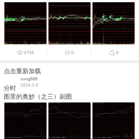
2743
0
0
点击重新加载
song888
2024-5-8
分时
图里的奥妙（之三）副图