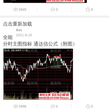
2645
0
0
点击重新加载
ihzx
2021-8-20
全能
分时主图指标 通达信公式（附图）
2896
0
0