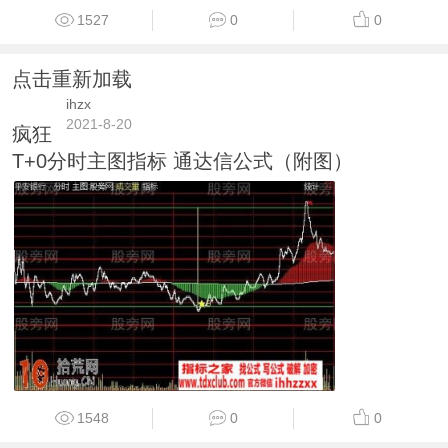
1527
0
0
点击重新加载
ihzx
2021-8-20
疯狂
T+0分时主图指标 通达信公式（附图）
1548
0
0