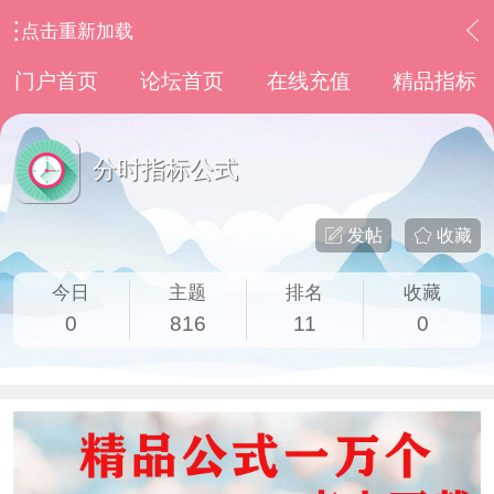
点击重新加载
›
通达信指标公式
›
分时指标公式
门户首页
论坛首页
在线充值
精品指标
分时指标公式
发帖
收藏
今日
主题
排名
收藏
0
816
11
0