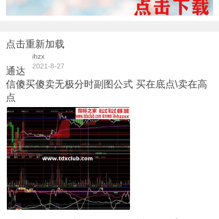
点击重新加载
ihzx
2021-8-27
通达
信傻买傻卖无极分时副图公式 买在底点\卖在高
点