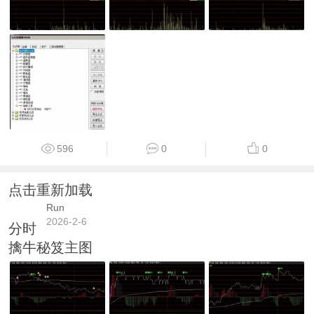
596
0
0
点击重新加载
Run
2026-2-6
分时
擒牛秘笈主图