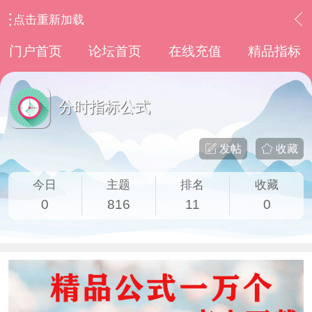
点击重新加载
›
通达信指标公式
›
分时指标公式
门户首页
论坛首页
在线充值
精品指标
分时指标公式
发帖
收藏
今日
主题
排名
收藏
0
816
11
0