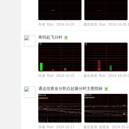
标
程
序
作者:
Run
2024-10-26
|
最后发表:
Run
2024-10-26 
代
筹码起飞分时
码
分
享
—
公
作者:
Run
2024-10-25
|
最后发表:
Run
2024-10-25 
式
通达信黄金分割点起爆分时主图指标
指
标
网
作者:
Run
2024-10-17
|
最后发表:
游星辰
2024-10-2