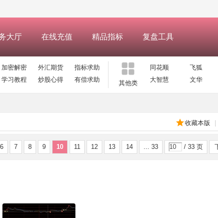
务大厅
在线充值
精品指标
复盘工具
加密解密
外汇期货
指标求助
同花顺
飞狐
学习教程
炒股心得
有偿求助
大智慧
文华
其他类
收藏本版
|
6
7
8
9
10
11
12
13
14
... 33
/ 33 页