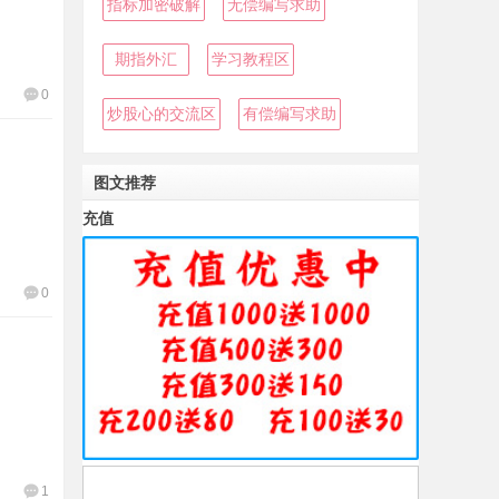
指标加密破解
无偿编写求助
期指外汇
学习教程区
0
炒股心的交流区
有偿编写求助
图文推荐
充值
0
1