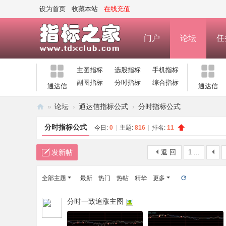
设为首页
收藏本站
在线充值
门户
论坛
任
主图指标
选股指标
手机指标
副图指标
分时指标
综合指标
通达信
通达信
»
论坛
›
通达信指标公式
›
分时指标公式
指
分时指标公式
今日:
0
|
主题:
816
|
排名:
11
标
之
发新帖
返 回
1 ...
家
全部主题
最新
热门
热帖
精华
更多
—
公
分时一致追涨主图
式
指