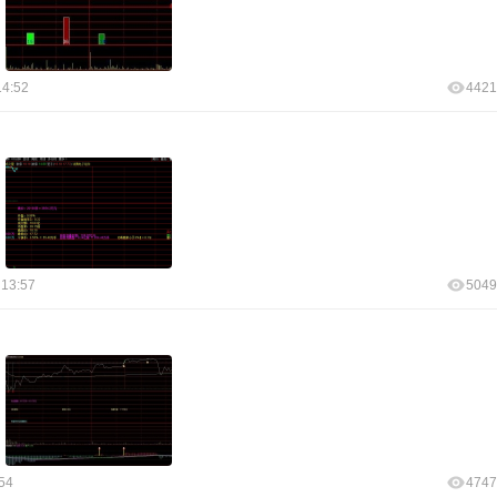
14:52
4421
 13:57
5049
54
4747