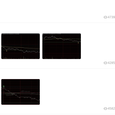
4739
4285
4582