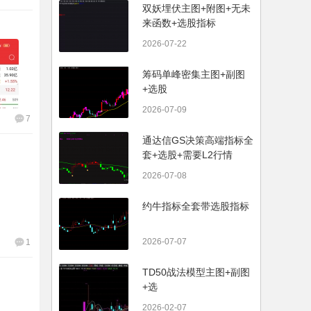
双妖埋伏主图+附图+无未
来函数+选股指标
2026-07-22
筹码单峰密集主图+副图
+选股
2026-07-09
7
通达信GS决策高端指标全
套+选股+需要L2行情
2026-07-08
约牛指标全套带选股指标
2026-07-07
1
TD50战法模型主图+副图
+选
2026-02-07