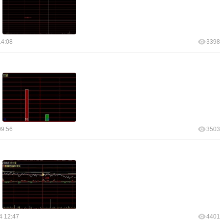
14:08
3398
09:56
3503
4 12:47
4401