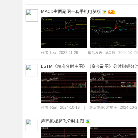
MACD主图副图一套手机电脑版
作者:
hzx
2022-11-29
|
最后发表:
游星辰
2024-10-24
LSTM《精准分时主图》《资金副图》分时指标分
作者:
Run
2024-10-18
|
最后发表:
游星辰
2024-10-2
筹码抓板起飞分时主图