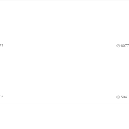
57
6077
06
5041