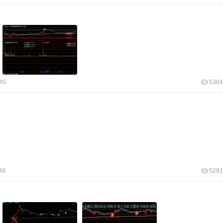
45
5304
46
5291