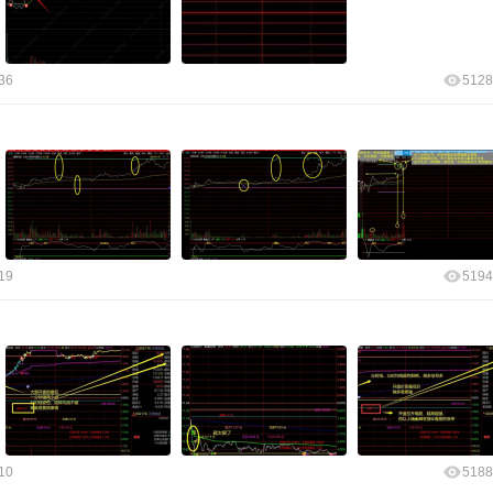
36
5128
19
5194
10
5188