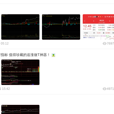
 05:12
7697
时指标 值得珍藏的追涨做T神器！
1 15:42
4971