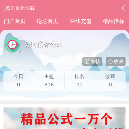
点击重新加载
›
通达信指标公式
›
分时指标公式
门户首页
论坛首页
在线充值
精品指标
分时指标公式
发帖
收藏
今日
主题
排名
收藏
0
816
11
0