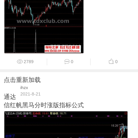
2789
0
0
点击重新加载
ihzx
2021-8-21
通达
信红帆黑马分时涨版指标公式