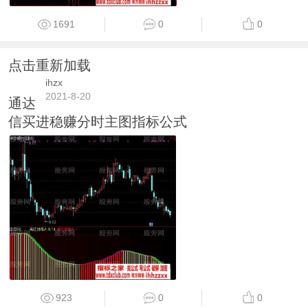
1691
0
0
点击重新加载
ihzx
2021-8-20
通达
信买进稳赚分时主图指标公式
923
0
0