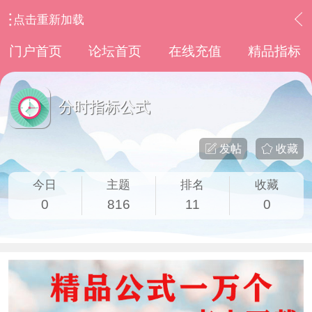
点击重新加载
›
通达信指标公式
›
分时指标公式
门户首页
论坛首页
在线充值
精品指标
分时指标公式
发帖
收藏
今日
主题
排名
收藏
0
816
11
0