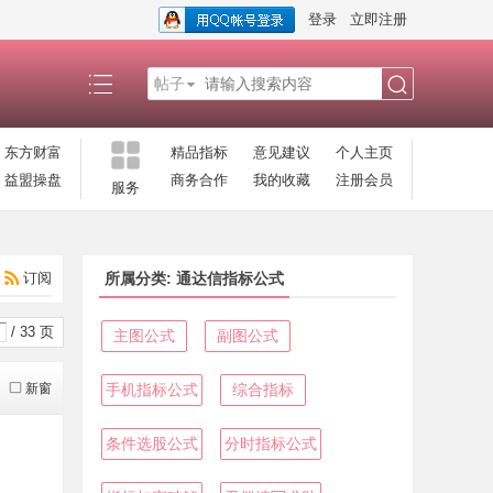
登录
立即注册
帖子
搜
东方财富
精品指标
意见建议
个人主页
益盟操盘
商务合作
我的收藏
注册会员
服务
索
订阅
所属分类: 通达信指标公式
/ 33 页
主图公式
副图公式
新窗
手机指标公式
综合指标
条件选股公式
分时指标公式