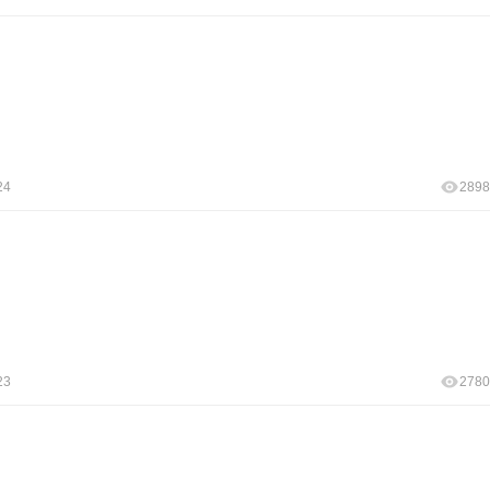
24
2898
23
2780