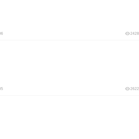
06
2428
05
2622