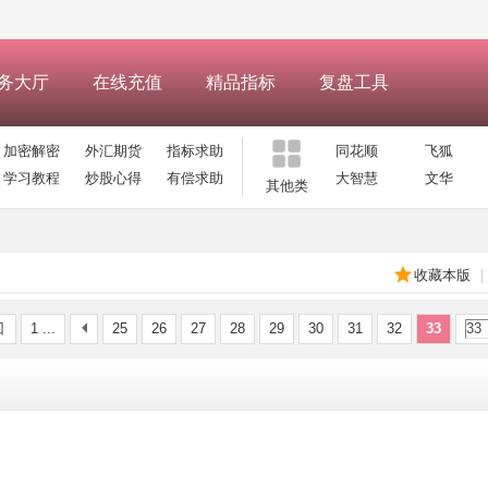
务大厅
在线充值
精品指标
复盘工具
加密解密
外汇期货
指标求助
同花顺
飞狐
学习教程
炒股心得
有偿求助
大智慧
文华
其他类
收藏本版
|
回
1 ...
25
26
27
28
29
30
31
32
33