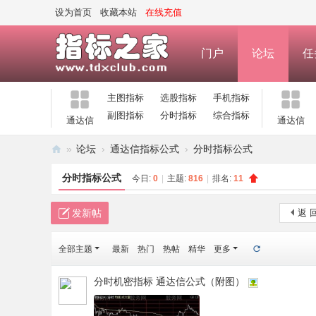
设为首页
收藏本站
在线充值
门户
论坛
任
主图指标
选股指标
手机指标
副图指标
分时指标
综合指标
通达信
通达信
»
论坛
›
通达信指标公式
›
分时指标公式
指
分时指标公式
今日:
0
|
主题:
816
|
排名:
11
标
之
发新帖
返 
家
全部主题
最新
热门
热帖
精华
更多
—
公
分时机密指标 通达信公式（附图）
式
指