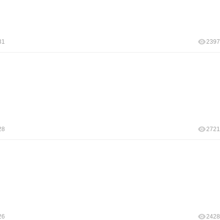
31
2397
28
2721
26
2428