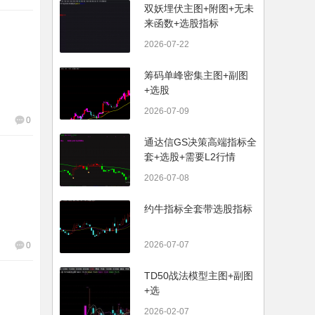
双妖埋伏主图+附图+无未
来函数+选股指标
2026-07-22
筹码单峰密集主图+副图
+选股
2026-07-09
0
通达信GS决策高端指标全
套+选股+需要L2行情
2026-07-08
约牛指标全套带选股指标
2026-07-07
0
TD50战法模型主图+副图
+选
2026-02-07