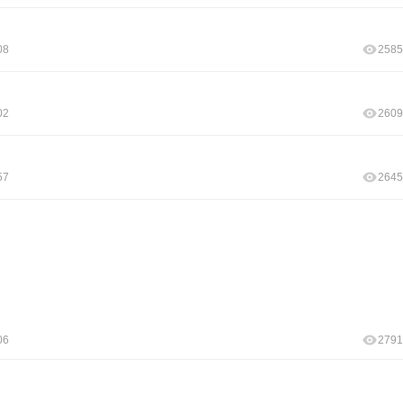
08
2585
02
2609
57
2645
06
2791