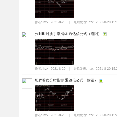
标
程
序
作者:
ihzx
2021-8-20
|
最后发表:
ihzx
2021-8-20 15:
代
分时即时换手率指标 通达信公式（附图）
码
分
享
—
公
作者:
ihzx
2021-8-20
|
最后发表:
ihzx
2021-8-20 15:
式
肥罗看盘分时指标 通达信公式（附图）
指
标
网
作者:
ihzx
2021-8-20
|
最后发表:
ihzx
2021-8-20 15: