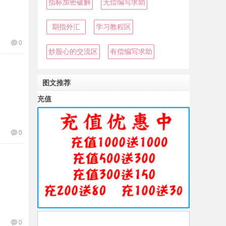
指标加密破解
无偿编写求助
期指外汇
学习教程区
0
炒股心的交流区
有偿编写求助
图文推荐
充值
0
0