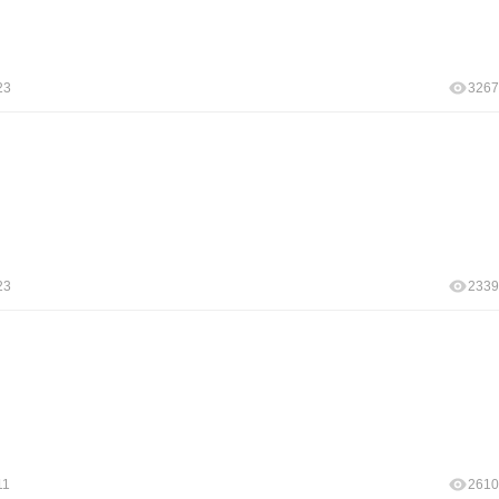
23
3267
23
2339
11
2610