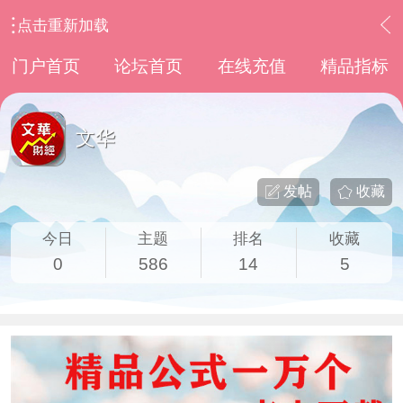
点击重新加载
›
其他股票软件
›
文华
门户首页
论坛首页
在线充值
精品指标
文华
发帖
收藏
今日
主题
排名
收藏
0
586
14
5