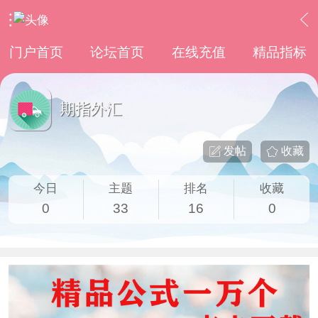
›
通达信指标公式
›
期指外汇
门户首页
论坛首页
在线充值
精品指标
期指外汇
发帖
收藏
今日
主题
排名
收藏
0
33
16
0