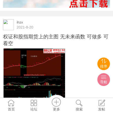
ihzx
2021-8-20
权证和股指期货上的主图 无未来函数 可做多 可
看空
排序
导航
2657
0
0
更多
首页
论坛
搜索
发帖