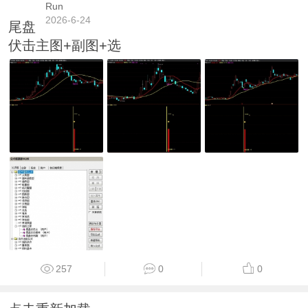
Run
2026-6-24
尾盘
伏击主图+副图+选
257
0
0