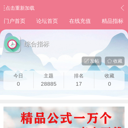
点击重新加载
›
通达信指标公式
›
综合指标
门户首页
论坛首页
在线充值
精品指标
综合指标
发帖
收藏
今日
主题
排名
收藏
0
28885
17
0