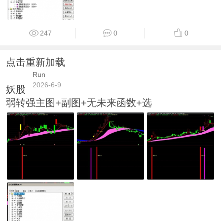
247
0
0
点击重新加载
Run
2026-6-9
妖股
弱转强主图+副图+无未来函数+选