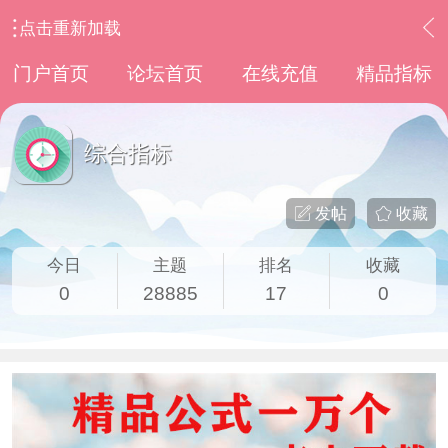
点击重新加载
›
通达信指标公式
›
综合指标
门户首页
论坛首页
在线充值
精品指标
综合指标
发帖
收藏
今日
主题
排名
收藏
0
28885
17
0