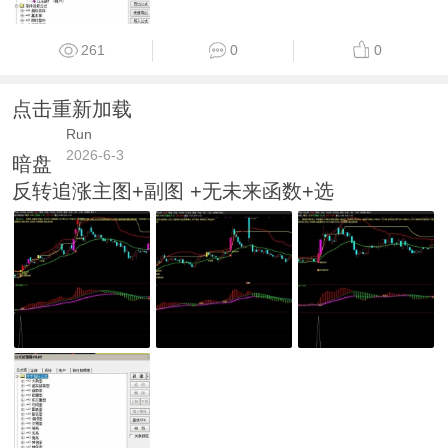
261
0
0
点击重新加载
Run
2026-6-3
暗盘
反转追涨主图+副图 +无未来函数+选