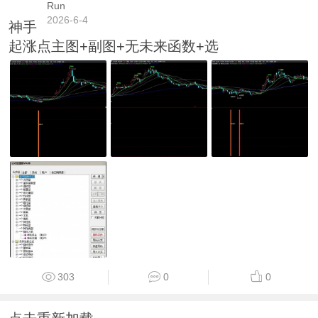
Run
2026-6-4
神手
起涨点主图+副图+无未来函数+选
303
0
0