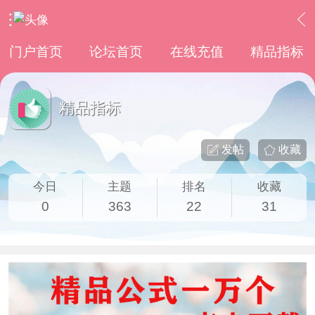
›
意见与建议
›
精品指标
门户首页
论坛首页
在线充值
精品指标
精品指标
发帖
收藏
今日
主题
排名
收藏
0
363
22
31