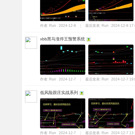
标
程
序
作者:
Run
2024-12-8
|
最后发表:
Run
2024-12-8 17:
代
xbb黑马涨停王预警系统
码
分
享
—
公
作者:
Run
2024-12-7
|
最后发表:
Run
2024-12-7 19:
式
低风险跟庄实战系列
指
标
网
作者:
Run
2024-12-7
|
最后发表:
Run
2024-12-7 13: