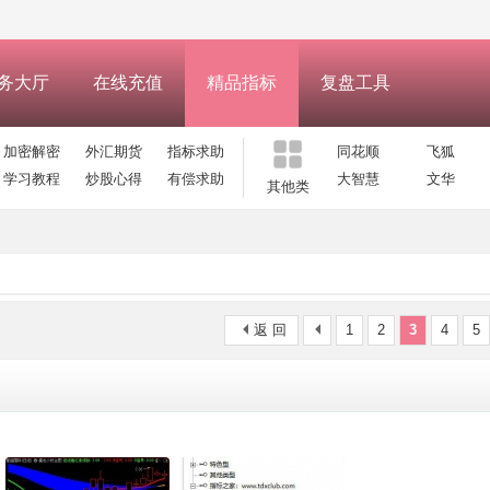
务大厅
在线充值
精品指标
复盘工具
加密解密
外汇期货
指标求助
同花顺
飞狐
学习教程
炒股心得
有偿求助
大智慧
文华
其他类
返 回
1
2
3
4
5