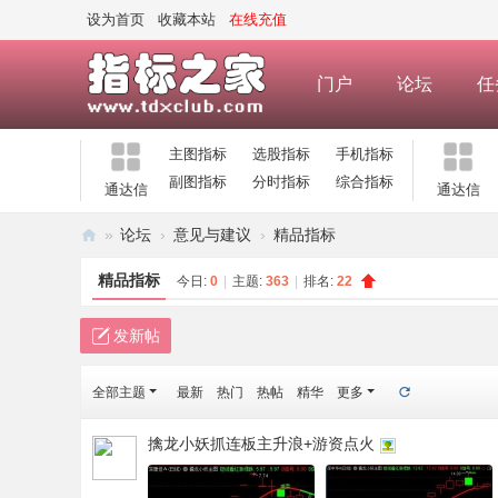
设为首页
收藏本站
在线充值
门户
论坛
任
主图指标
选股指标
手机指标
副图指标
分时指标
综合指标
通达信
通达信
»
论坛
›
意见与建议
›
精品指标
指
精品指标
今日:
0
|
主题:
363
|
排名:
22
标
之
发新帖
家
全部主题
最新
热门
热帖
精华
更多
—
公
擒龙小妖抓连板主升浪+游资点火
式
指