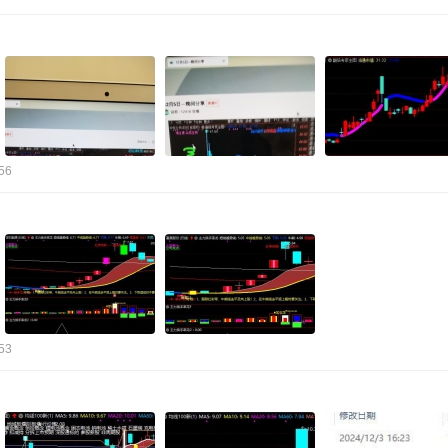
56
53