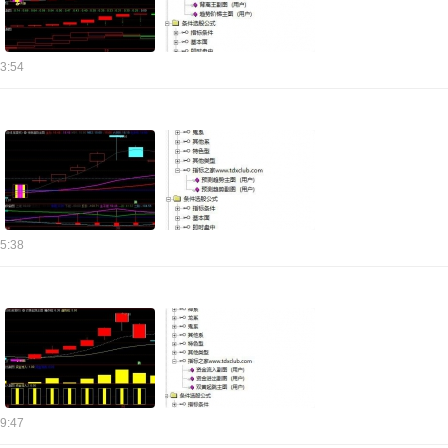
3:54
5:38
9:47