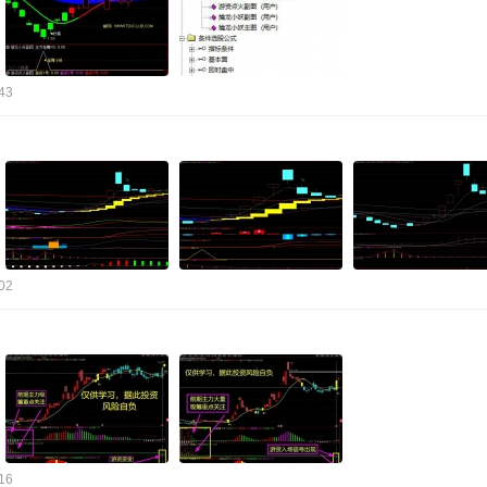
43
02
16