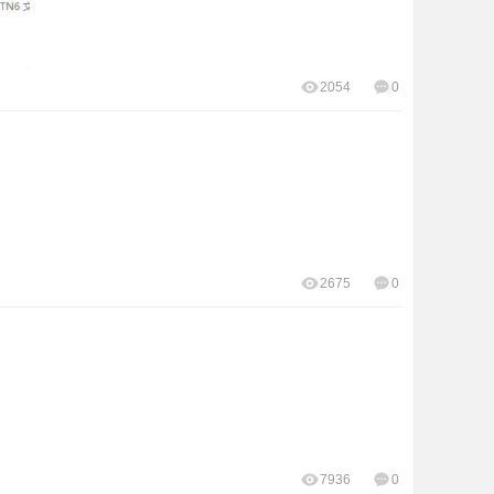
2054
0
2675
0
7936
0