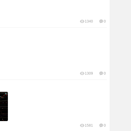
1340
0
1309
0
1581
0