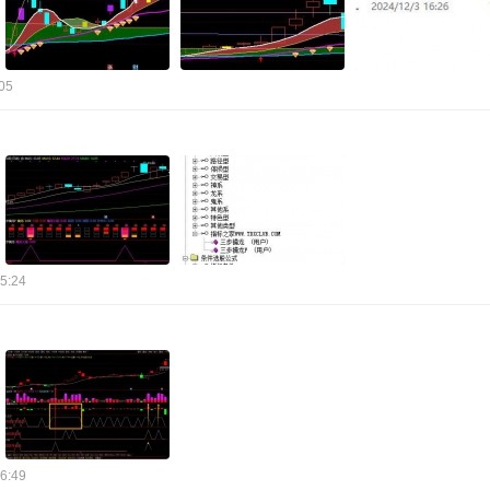
05
5:24
6:49