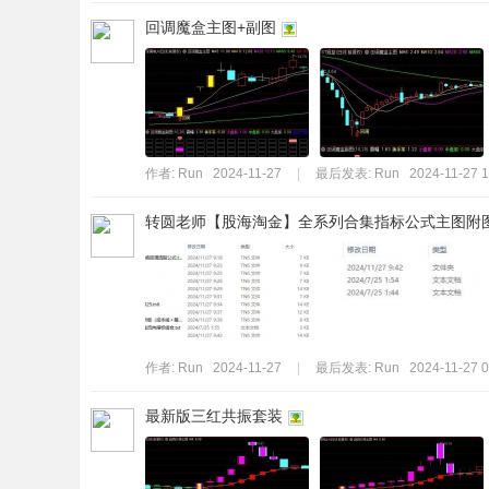
回调魔盒主图+副图
作者:
Run
2024-11-27
|
最后发表:
Run
2024-11-27 1
转圆老师【股海淘金】全系列合集指标公式主图附
作者:
Run
2024-11-27
|
最后发表:
Run
2024-11-27 0
最新版三红共振套装