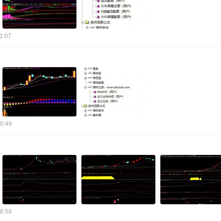
1:07
0:49
8:58