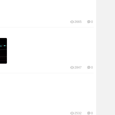
2665
0
2847
0
2532
0