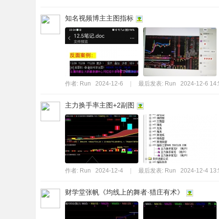
知名视频博主主图指标
作者:
Run
2024-12-6
|
最后发表:
Run
2024-12-6 14:
主力换手率主图+2副图
作者:
Run
2024-12-4
|
最后发表:
Run
2024-12-4 13:
财学堂张帆《均线上的舞者·猎庄有术》