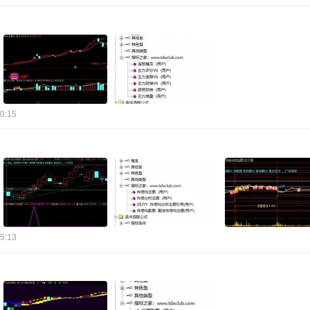
0:15
5:13