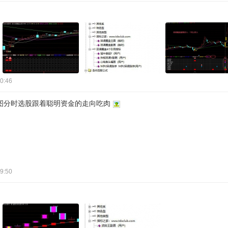
0:46
图分时选股跟着聪明资金的走向吃肉
9:50