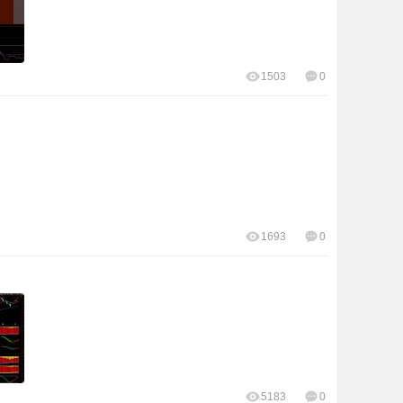
1503
0
1693
0
5183
0