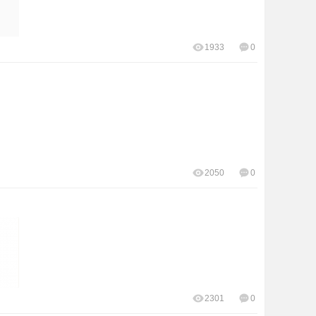
1933
0
2050
0
2301
0