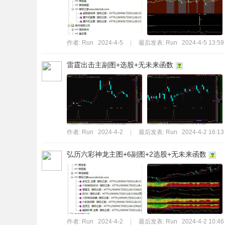
标
程
序
作者:
Run
2024-4-5
|
最后发表:
Run
2024-4-5 13:59
代
雷霆出击主副图+选股+无未来函数
码
分
享
—
公
作者:
Run
2024-4-2
|
最后发表:
Run
2024-4-2 16:13
式
弘历六彩神龙主图+6副图+2选股+无未来函数
指
标
网
作者:
Run
2024-4-2
|
最后发表:
Run
2024-4-2 10:46