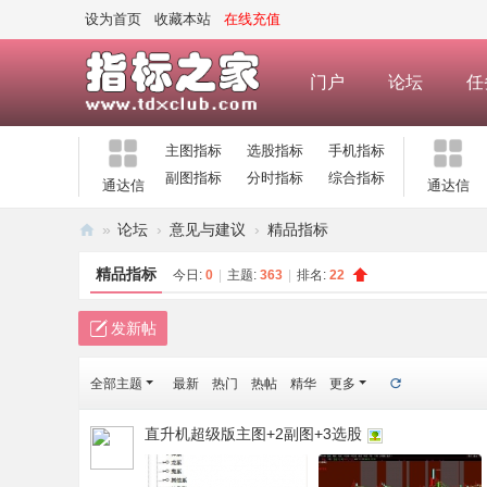
设为首页
收藏本站
在线充值
门户
论坛
任
主图指标
选股指标
手机指标
副图指标
分时指标
综合指标
通达信
通达信
»
论坛
›
意见与建议
›
精品指标
指
精品指标
今日:
0
|
主题:
363
|
排名:
22
标
之
发新帖
家
全部主题
最新
热门
热帖
精华
更多
—
公
直升机超级版主图+2副图+3选股
式
指