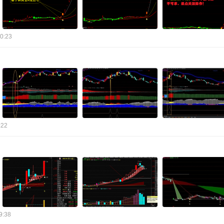
0:23
:22
9:38