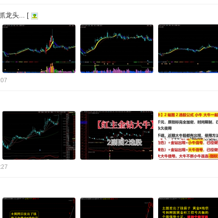
... [
:07
:27