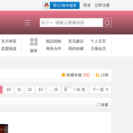
登录
立即注册
帖子
搜
东方财富
精品指标
意见建议
个人主页
益盟操盘
商务合作
我的收藏
注册会员
服务
索
收藏本版
(
31
)
|
订阅
10
11
12
13
... 15
/ 15 页
下一页
新窗