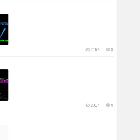
2157
0
2317
0