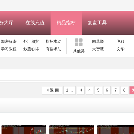
务大厅
在线充值
精品指标
复盘工具
加密解密
外汇期货
指标求助
同花顺
飞狐
学习教程
炒股心得
有偿求助
大智慧
文华
其他类
返 回
1 ...
4
5
6
7
8
9