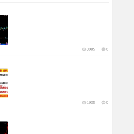
3085
0
1930
0