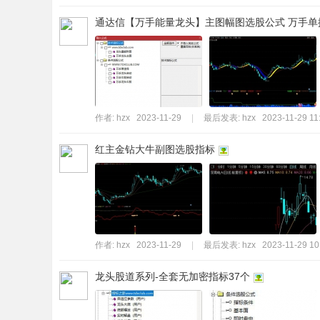
通达信【万手能量龙头】主图幅图选股公式 万手单抓龙头
作者:
hzx
2023-11-29
|
最后发表:
hzx
2023-11-29 11
红主金钻大牛副图选股指标
作者:
hzx
2023-11-29
|
最后发表:
hzx
2023-11-29 10
龙头股道系列-全套无加密指标37个