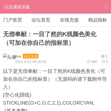
点击重新加载
›
通达信指标公式
›
综合指标
›
内容
门户首页
论坛首页
在线充值
精品指标
无偿奉献：一目了然的K线颜色美化
（可加在你自己的指标里）
ihzx
楼主
论坛元老
2021-8-21 09:30:03
685
0
以下是无偿奉献：一目了然的K线颜色美化（可
加在你自己的指标里）（无源码的请下载附件导
入）
{空心化阴线}
STICKLINE(O>C,O,C,2,1),COLORCYAN;
{基本参数}