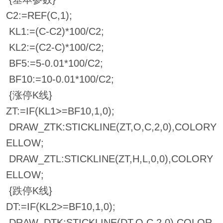
C2:=REF(C,1);
KL1:=(C-C2)*100/C2;
KL2:=(C2-C)*100/C2;
BF5:=5-0.01*100/C2;
BF10:=10-0.01*100/C2;
{涨停K线}
ZT:=IF(KL1>=BF10,1,0);
DRAW_ZTK:STICKLINE(ZT,O,C,2,0),COLORY
ELLOW;
DRAW_ZTL:STICKLINE(ZT,H,L,0,0),COLORY
ELLOW;
{跌停K线}
DT:=IF(KL2>=BF10,1,0);
DRAW_DTK:STICKLINE(DT,O,C,2,0),COLOR