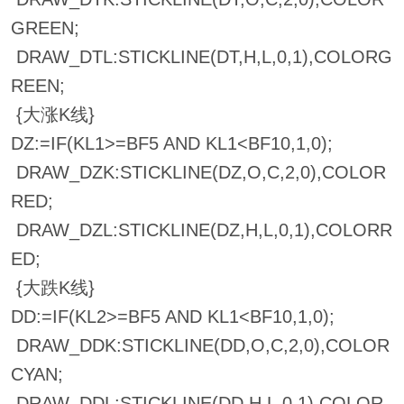
GREEN;
DRAW_DTL:STICKLINE(DT,H,L,0,1),COLORG
REEN;
{大涨K线}
DZ:=IF(KL1>=BF5 AND KL1<BF10,1,0);
DRAW_DZK:STICKLINE(DZ,O,C,2,0),COLOR
RED;
DRAW_DZL:STICKLINE(DZ,H,L,0,1),COLORR
ED;
{大跌K线}
DD:=IF(KL2>=BF5 AND KL1<BF10,1,0);
DRAW_DDK:STICKLINE(DD,O,C,2,0),COLOR
CYAN;
DRAW_DDL:STICKLINE(DD,H,L,0,1),COLOR