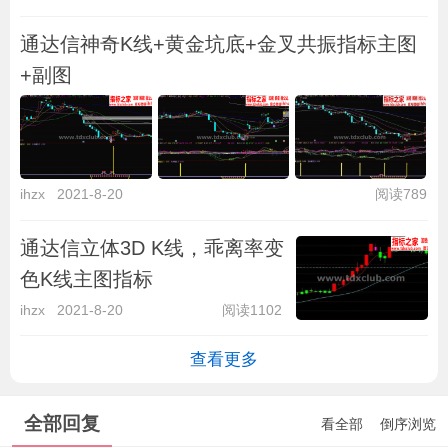
通达信神奇K线+黄金坑底+金叉共振指标主图
+副图
ihzx
2021-8-20
阅读789
通达信立体3D K线，乖离率变
色K线主图指标
ihzx
2021-8-20
阅读1102
查看更多
全部回复
看全部
倒序浏览