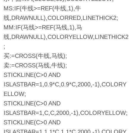
MS:IF(牛线>=REF(牛线,1),牛
线,DRAWNULL),COLORRED,LINETHICK2;
MM:IF(马线>=REF(马线,1),马
线,DRAWNULL),COLORYELLOW,LINETHICK2
;
买:=CROSS(牛线,马线);
卖:=CROSS(马线,牛线);
STICKLINE(C>0 AND
ISLASTBAR=1,0.9*C,0.9*C,2000,-1),COLORY
ELLOW;
STICKLINE(C>0 AND
ISLASTBAR=1,C,C,2000,-1),COLORYELLOW;
STICKLINE(C>0 AND
ISLASTBAR=1,1.1*C,1.1*C,2000,-1),COLORY