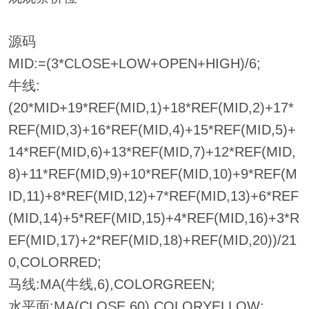
源码
MID:=(3*CLOSE+LOW+OPEN+HIGH)/6;
牛线:
(20*MID+19*REF(MID,1)+18*REF(MID,2)+17*
REF(MID,3)+16*REF(MID,4)+15*REF(MID,5)+
14*REF(MID,6)+13*REF(MID,7)+12*REF(MID,
8)+11*REF(MID,9)+10*REF(MID,10)+9*REF(M
ID,11)+8*REF(MID,12)+7*REF(MID,13)+6*REF
(MID,14)+5*REF(MID,15)+4*REF(MID,16)+3*R
EF(MID,17)+2*REF(MID,18)+REF(MID,20))/21
0,COLORRED;
马线:MA(牛线,6),COLORGREEN;
水平面:MA(CLOSE,60),COLORYELLOW;