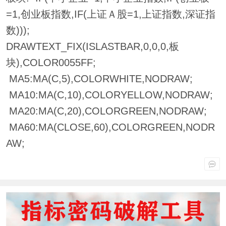
=1,创业板指数,IF(上证Ａ股=1,上证指数,深证指
数)));
DRAWTEXT_FIX(ISLASTBAR,0,0,0,板
块),COLOR0055FF;
MA5:MA(C,5),COLORWHITE,NODRAW;
MA10:MA(C,10),COLORYELLOW,NODRAW;
MA20:MA(C,20),COLORGREEN,NODRAW;
MA60:MA(CLOSE,60),COLORGREEN,NODR
AW;