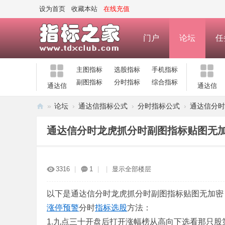
设为首页
收藏本站
在线充值
门户
论坛
任
主图指标
选股指标
手机指标
副图指标
分时指标
综合指标
通达信
通达信
»
论坛
›
通达信指标公式
›
分时指标公式
›
通达信分时
指
通达信分时龙虎抓分时副图指标贴图无
标
之
家
3316
|
1
|
|
显示全部楼层
—
公
以下是通达信分时龙虎抓分时副图指标贴图无加密
涨停
预警
分时
指标
选股
方法：
式
1.九点三十开盘后打开涨幅榜从高向下选看那只
指