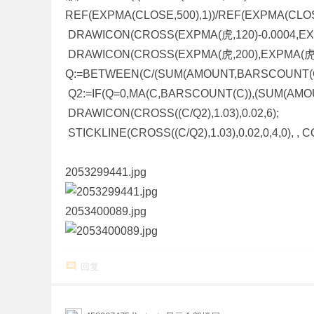
REF(EXPMA(CLOSE,500),1))/REF(EXPMA(CLOS
DRAWICON(CROSS(EXPMA(虎,120)-0.0004,EXPM
DRAWICON(CROSS(EXPMA(虎,200),EXPMA(虎,120
Q:=BETWEEN(C/(SUM(AMOUNT,BARSCOUNT(C))
Q2:=IF(Q=0,MA(C,BARSCOUNT(C)),(SUM(AMO
DRAWICON(CROSS((C/Q2),1.03),0.02,6);
STICKLINE(CROSS((C/Q2),1.03),0.02,0,4,0), 
2053299441.jpg
2053400089.jpg
回复