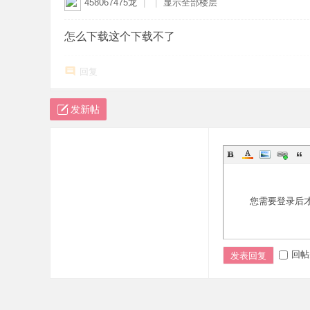
458067475龙
|
|
显示全部楼层
怎么下载这个下载不了
回复
发新帖
您需要登录后
回帖
发表回复