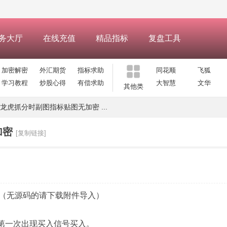
务大厅
在线充值
精品指标
复盘工具
加密解密
外汇期货
指标求助
同花顺
飞狐
学习教程
炒股心得
有偿求助
大智慧
文华
其他类
龙虎抓分时副图指标贴图无加密 ...
加密
[复制链接]
（无源码的请下载附件导入）
股第一次出现买入信号买入。