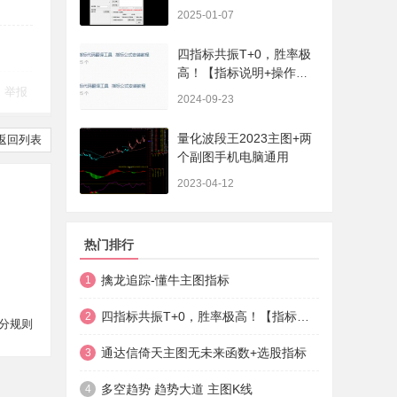
序、选股、开放源码，无
2025-01-07
未来
四指标共振T+0，胜率极
高！【指标说明+操作方
法+实盘贴图】
举报
2024-09-23
量化波段王2023主图+两
返回列表
个副图手机电脑通用
2023-04-12
热门排行
擒龙追踪-懂牛主图指标
1
四指标共振T+0，胜率极高！【指标说明+操作方法+实盘贴图】
2
分规则
通达信倚天主图无未来函数+选股指标
3
多空趋势 趋势大道 主图K线
4