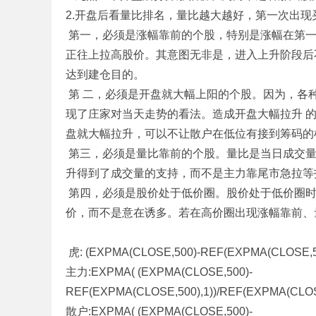
2.开盘后看量比排名，量比越大越好，第一次出现
标
第一，必须是涨幅靠前的个股，特别是涨幅在第一
程
正往上拉高股价。其意图无非是，进入上升阶段后
序
达到建仓目的。
代
第 二，必须是开盘就大幅上阳的个股。因为，各
码
现了庄家对当天走势的看法。造成开盘大幅拉升 
分
盘就大幅拉升，可以不让散户在低位有接到筹码的
享
第三，必须是量比靠前的个股。量比是当日成交量
—
升得到了成交量的支持，而不是主力靠尾市急拉等
公
第四，必须是股价处于低价圈。股价处于低价圈时
式
价，而不是意在诱多。若在高价圈出现涨幅靠前、
指
标
虎: (EXPMA(CLOSE,500)-REF(EXPMA(CLOSE,50
网
主力:EXPMA( (EXPMA(CLOSE,500)-
REF(EXPMA(CLOSE,500),1))/REF(EXPMA(CLOS
散户:EXPMA( (EXPMA(CLOSE,500)-