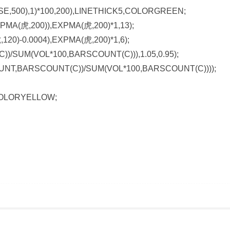
E,500),1)*100,200),LINETHICK5,COLORGREEN;
A(虎,200)),EXPMA(虎,200)*1,13);
)-0.0004),EXPMA(虎,200)*1,6);
/SUM(VOL*100,BARSCOUNT(C))),1.05,0.95);
UNT,BARSCOUNT(C))/SUM(VOL*100,BARSCOUNT(C))));
, COLORYELLOW;