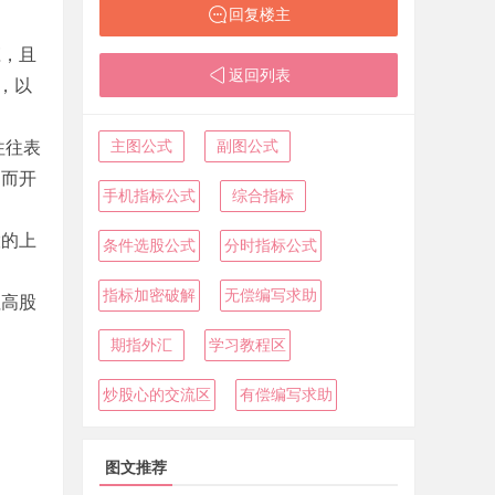
回复楼主
庄，且
返回列表
，以
主图公式
副图公式
往往表
，而开
手机指标公式
综合指标
股的上
条件选股公式
分时指标公式
指标加密破解
无偿编写求助
拉高股
期指外汇
学习教程区
炒股心的交流区
有偿编写求助
图文推荐