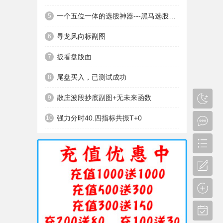
一个五位一体的选股神器---黑马选股神器
5
寻龙风向标副图
6
扳看盘版面
7
尾盘买入，已测试成功
8
散庄波段抄底副图+无未来函数
9
强力分时40.四指标共振T+0
10