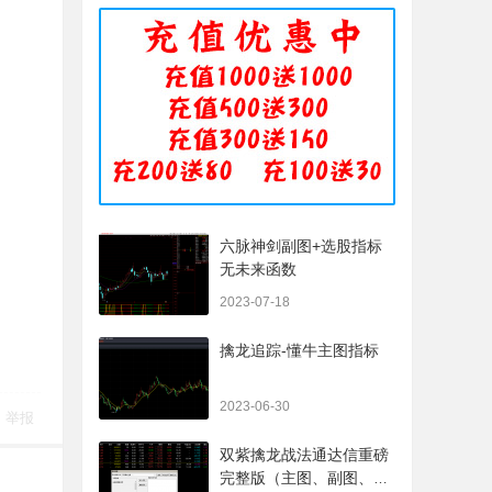
六脉神剑副图+选股指标
无未来函数
2023-07-18
擒龙追踪-懂牛主图指标
2023-06-30
举报
双紫擒龙战法通达信重磅
完整版（主图、副图、排