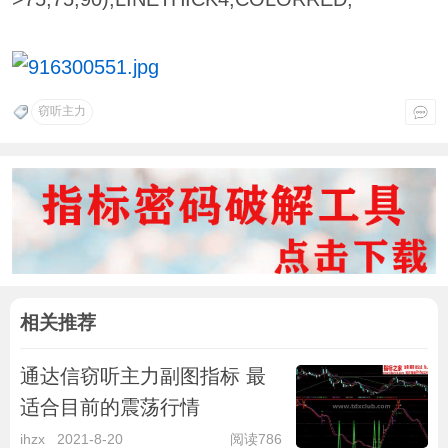
窃听主力
相关推荐
通达信窃听主力副图指标 最
适合目前的震荡行情
ihzx
2021-8-20
阅读786