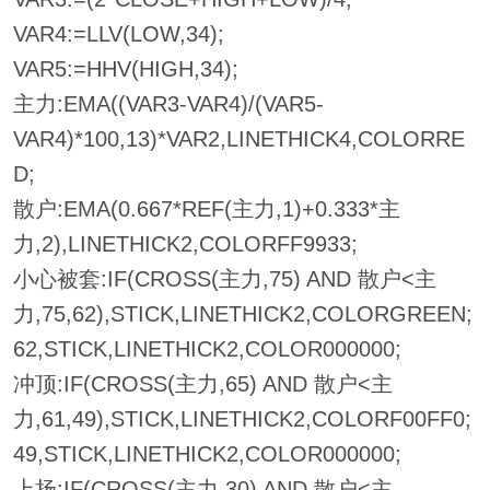
VAR4:=LLV(LOW,34);
VAR5:=HHV(HIGH,34);
主力:EMA((VAR3-VAR4)/(VAR5-
VAR4)*100,13)*VAR2,LINETHICK4,COLORRE
D;
散户:EMA(0.667*REF(主力,1)+0.333*主
力,2),LINETHICK2,COLORFF9933;
小心被套:IF(CROSS(主力,75) AND 散户<主
力,75,62),STICK,LINETHICK2,COLORGREEN;
62,STICK,LINETHICK2,COLOR000000;
冲顶:IF(CROSS(主力,65) AND 散户<主
力,61,49),STICK,LINETHICK2,COLORF00FF0;
49,STICK,LINETHICK2,COLOR000000;
上扬:IF(CROSS(主力,30) AND 散户<主