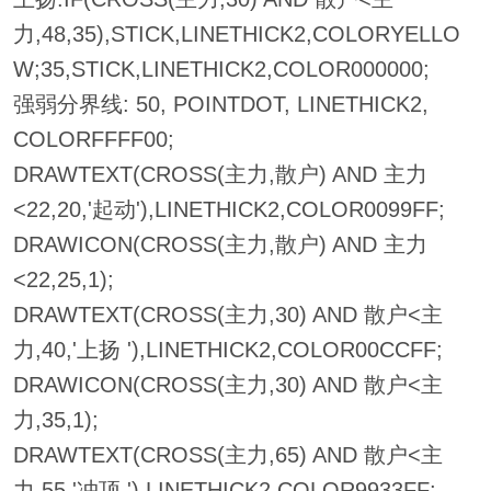
力,48,35),STICK,LINETHICK2,COLORYELLO
W;35,STICK,LINETHICK2,COLOR000000;
强弱分界线: 50, POINTDOT, LINETHICK2,
COLORFFFF00;
DRAWTEXT(CROSS(主力,散户) AND 主力
<22,20,'起动'),LINETHICK2,COLOR0099FF;
DRAWICON(CROSS(主力,散户) AND 主力
<22,25,1);
DRAWTEXT(CROSS(主力,30) AND 散户<主
力,40,'上扬 '),LINETHICK2,COLOR00CCFF;
DRAWICON(CROSS(主力,30) AND 散户<主
力,35,1);
DRAWTEXT(CROSS(主力,65) AND 散户<主
力,55,'冲顶 '),LINETHICK2,COLOR9933FF;