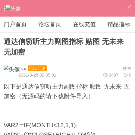
›
通达信指标公式
›
指标加密破解
›
内容
门户首页
论坛首页
在线充值
精品指标
通达信窃听主力副图指标 贴图 无未来
无加密
ihzx
楼主
论坛元老
2021-8-28 02:35:01
3487
0
以下是通达信窃听主力副图指标 贴图 无未来 无
加密（无源码的请下载附件导入）
VAR2:=IF(MONTH<12,1,1);
VAR3:=(2*CLOSE+HIGH+LOW)/4;