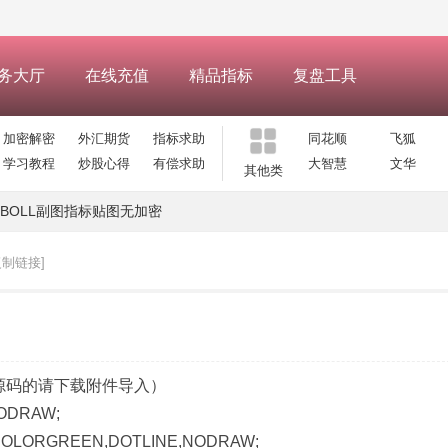
务大厅
在线充值
精品指标
复盘工具
加密解密
外汇期货
指标求助
同花顺
飞狐
学习教程
炒股心得
有偿求助
大智慧
文华
其他类
BOLL副图指标贴图无加密
复制链接]
源码的请下载附件导入）
ODRAW;
LORGREEN,DOTLINE,NODRAW;