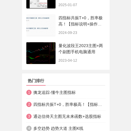
序、选股、开放源码，无
2025-01-07
未来
四指标共振T+0，胜率极
高！【指标说明+操作方
法+实盘贴图】
2024-09-23
量化波段王2023主图+两
个副图手机电脑通用
2023-04-12
热门排行
擒龙追踪-懂牛主图指标
1
四指标共振T+0，胜率极高！【指标说明+操作方法+实盘贴图】
2
通达信倚天主图无未来函数+选股指标
3
多空趋势 趋势大道 主图K线
4