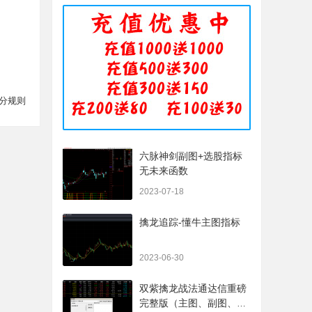
分规则
六脉神剑副图+选股指标
无未来函数
2023-07-18
擒龙追踪-懂牛主图指标
2023-06-30
双紫擒龙战法通达信重磅
完整版（主图、副图、排