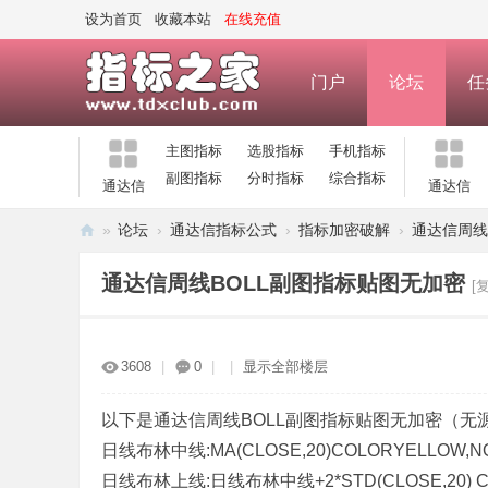
设为首页
收藏本站
在线充值
门户
论坛
任
主图指标
选股指标
手机指标
副图指标
分时指标
综合指标
通达信
通达信
»
论坛
›
通达信指标公式
›
指标加密破解
›
通达信周线
指
通达信周线BOLL副图指标贴图无加密
[
标
之
家
3608
|
0
|
|
显示全部楼层
—
公
以下是通达信周线BOLL副图指标贴图无加密（无
日线布林中线:MA(CLOSE,20)COLORYELLOW,N
式
日线布林上线:日线布林中线+2*STD(CLOSE,20) CO
指