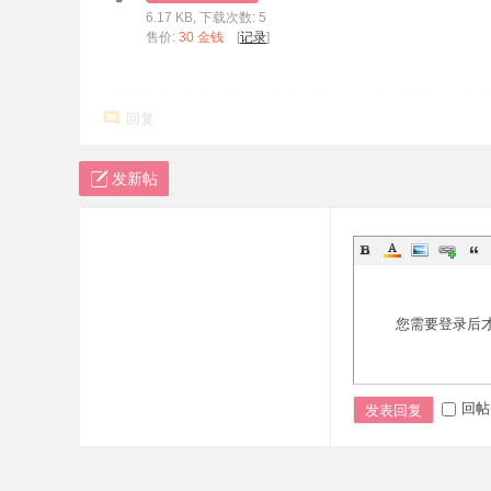
6.17 KB, 下载次数: 5
标
售价:
30 金钱
[
记录
]
程
序
回复
代
码
发新帖
分
享
—
公
式
您需要登录后
指
标
网
回帖
发表回复