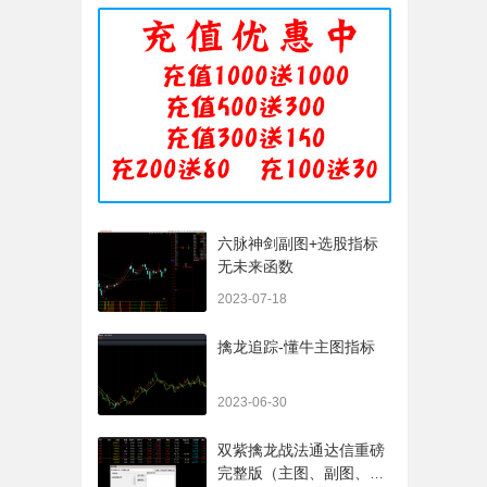
六脉神剑副图+选股指标
无未来函数
2023-07-18
擒龙追踪-懂牛主图指标
2023-06-30
双紫擒龙战法通达信重磅
完整版（主图、副图、排