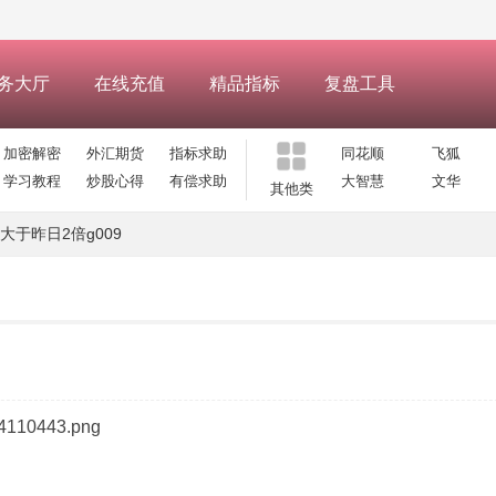
务大厅
在线充值
精品指标
复盘工具
加密解密
外汇期货
指标求助
同花顺
飞狐
学习教程
炒股心得
有偿求助
大智慧
文华
其他类
大于昨日2倍g009