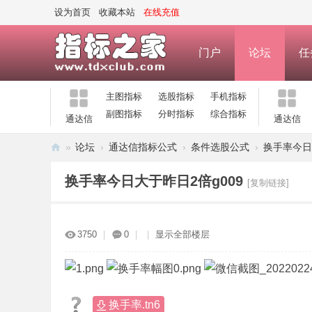
设为首页
收藏本站
在线充值
门户
论坛
任
主图指标
选股指标
手机指标
副图指标
分时指标
综合指标
通达信
通达信
»
论坛
›
通达信指标公式
›
条件选股公式
›
换手率今日
指
换手率今日大于昨日2倍g009
[复制链接]
标
之
家
3750
|
0
|
|
显示全部楼层
—
公
式
换手率.tn6
指