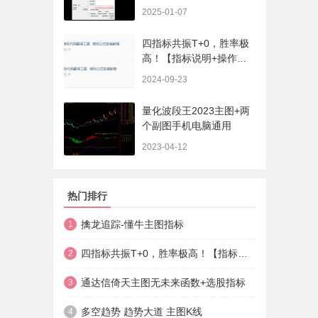
序、选股、开放源码，无
2025-01-07
未来
四指标共振T+0，胜率极
高！【指标说明+操作方
法+实盘贴图】
2024-09-23
量化波段王2023主图+两
个副图手机电脑通用
2023-04-12
热门排行
擒龙追踪-懂牛主图指标
1
四指标共振T+0，胜率极高！【指标说明+操作方法+实盘贴图】
2
通达信倚天主图无未来函数+选股指标
3
多空趋势 趋势大道 主图K线
4