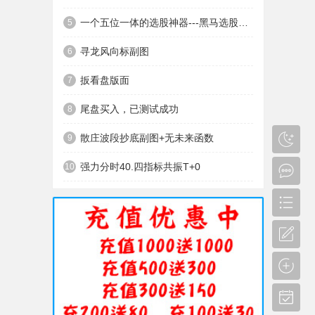
一个五位一体的选股神器---黑马选股神器
5
寻龙风向标副图
6
扳看盘版面
7
尾盘买入，已测试成功
8
散庄波段抄底副图+无未来函数
9
强力分时40.四指标共振T+0
10