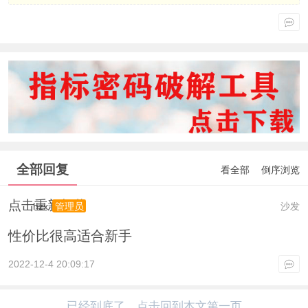
全部回复
看全部
倒序浏览
点击重新加载
hzx
沙发
管理员
性价比很高适合新手
2022-12-4 20:09:17
已经到底了，点击回到本文第一页