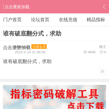
点击重新加载
›
通达信指标公式
›
无偿编写求助
›
内容
门户首页
论坛首页
在线充值
精品指标
谁有破底翻分式，求助
hhllbb123
楼主
注册会员
点击重新加载
2023-2-14 21:36:50
4846
0
谁有破底翻分式，求助