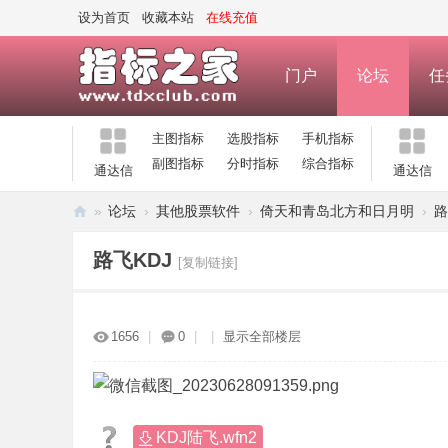
设为首页
收藏本站
在线充值
门户
论坛
任
主图指标
选股指标
手机指标
副图指标
分时指标
综合指标
通达信
通达信
»
论坛
›
其他股票软件
›
倚天和青岛北方和日月明
›
路
指
路飞KDJ
[复制链接]
标
之
家
1656
|
0
|
|
显示全部楼层
—
公
式
KDJ陆飞.wfn2
指