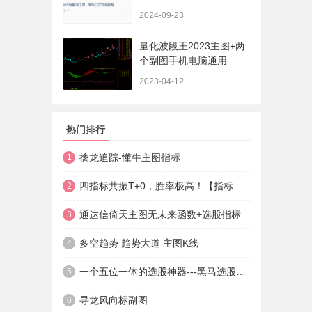
法+实盘贴图】
2024-09-23
量化波段王2023主图+两
个副图手机电脑通用
2023-04-12
热门排行
擒龙追踪-懂牛主图指标
1
四指标共振T+0，胜率极高！【指标说明+操作方法+实盘贴图】
2
通达信倚天主图无未来函数+选股指标
3
多空趋势 趋势大道 主图K线
4
一个五位一体的选股神器---黑马选股神器
5
寻龙风向标副图
6