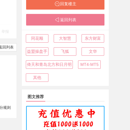
回复楼主
返回列表
举报
同花顺
大智慧
东方财富
返回列表
益盟操盘手
飞狐
文华
倚天和青岛北方和日月明
MT4-MT5
其他
图文推荐
分规则