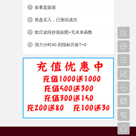
扳看盘版面
7
尾盘买入，已测试成功
8
散庄波段抄底副图+无未来函数
9
强力分时40.四指标共振T+0
10