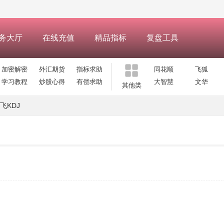
务大厅
在线充值
精品指标
复盘工具
加密解密
外汇期货
指标求助
同花顺
飞狐
学习教程
炒股心得
有偿求助
大智慧
文华
其他类
飞KDJ