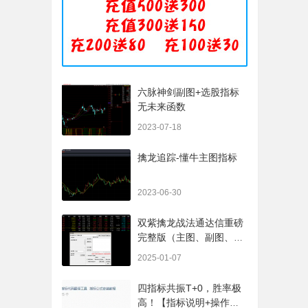
六脉神剑副图+选股指标
无未来函数
2023-07-18
擒龙追踪-懂牛主图指标
2023-06-30
双紫擒龙战法通达信重磅
完整版（主图、副图、排
序、选股、开放源码，无
2025-01-07
未来
四指标共振T+0，胜率极
高！【指标说明+操作方