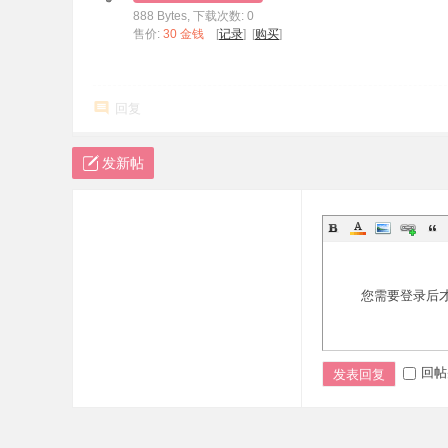
888 Bytes, 下载次数: 0
标
售价:
30 金钱
[
记录
] [
购买
]
程
序
回复
代
码
发新帖
分
享
—
公
式
您需要登录后
指
标
网
回帖
发表回复