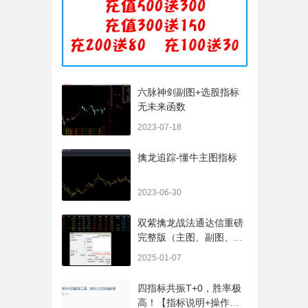
六脉神剑副图+选股指标
无未来函数
2023-07-18
擒龙追踪-懂牛主图指标
2023-06-30
双紫擒龙战法通达信重磅
完整版（主图、副图、排
序、选股、开放源码，无
2025-01-07
未来
四指标共振T+0，胜率极
高！【指标说明+操作方