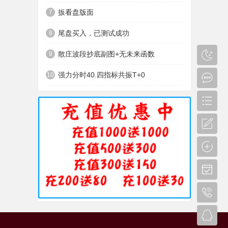
扳看盘版面
7
尾盘买入，已测试成功
8
散庄波段抄底副图+无未来函数
9
强力分时40.四指标共振T+0
10