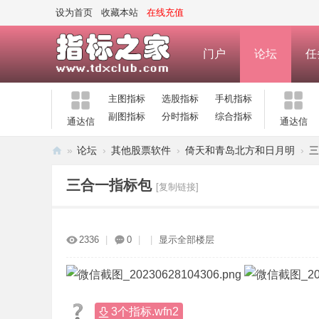
设为首页
收藏本站
在线充值
门户
论坛
任
主图指标
选股指标
手机指标
副图指标
分时指标
综合指标
通达信
通达信
»
论坛
›
其他股票软件
›
倚天和青岛北方和日月明
›
三
指
三合一指标包
[复制链接]
标
之
家
2336
|
0
|
|
显示全部楼层
—
公
式
3个指标.wfn2
指