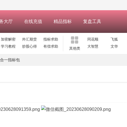
务大厅
在线充值
精品指标
复盘工具
加密解密
外汇期货
指标求助
同花顺
飞狐
学习教程
炒股心得
有偿求助
大智慧
文华
其他类
合一指标包