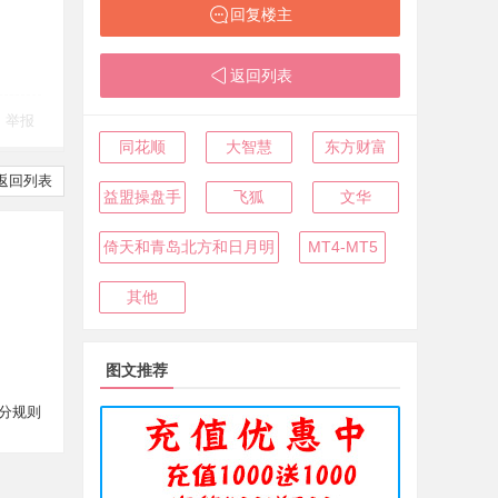
回复楼主
返回列表
举报
同花顺
大智慧
东方财富
返回列表
益盟操盘手
飞狐
文华
倚天和青岛北方和日月明
MT4-MT5
其他
图文推荐
分规则