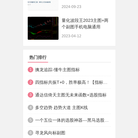
法+实盘贴图】
2024-09-23
量化波段王2023主图+两
个副图手机电脑通用
2023-04-12
热门排行
擒龙追踪-懂牛主图指标
1
四指标共振T+0，胜率极高！【指标说明+操作方法+实盘贴图】
2
通达信倚天主图无未来函数+选股指标
3
多空趋势 趋势大道 主图K线
4
一个五位一体的选股神器---黑马选股神器
5
寻龙风向标副图
6