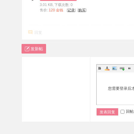
3.01 KB, 下载次数: 0
标
售价:
120 金钱
[
记录
] [
购买
]
程
序
回复
代
码
发新帖
分
享
—
公
式
您需要登录后
指
标
网
回帖
发表回复