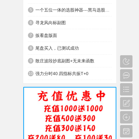
一个五位一体的选股神器---黑马选股神器
5
寻龙风向标副图
6
扳看盘版面
7
尾盘买入，已测试成功
8
散庄波段抄底副图+无未来函数
9
强力分时40.四指标共振T+0
10