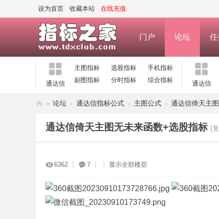
设为首页
收藏本站
在线充值
门户
论坛
任
主图指标
选股指标
手机指标
副图指标
分时指标
综合指标
通达信
通达信
»
论坛
›
通达信指标公式
›
主图公式
›
通达信倚天主图
指
通达信倚天主图无未来函数+选股指标
[
标
之
家
6362
|
7
|
|
显示全部楼层
—
公
式
指