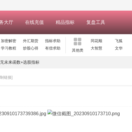
务大厅
在线充值
精品指标
复盘工具
加密解密
外汇期货
指标求助
同花顺
飞狐
学习教程
炒股心得
有偿求助
大智慧
文华
其他类
无未来函数+选股指标
复制链接]