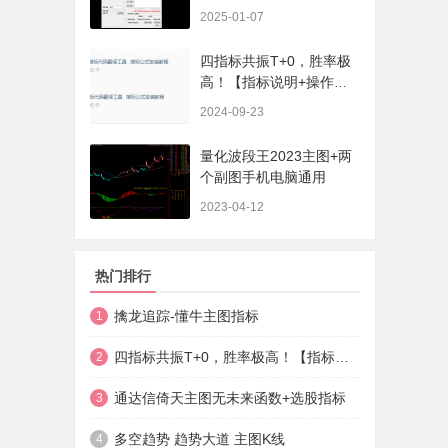
序、选股、开放源码，无
2025-01-07
未来
四指标共振T+0，胜率极
高！【指标说明+操作方
法+实盘贴图】
2024-09-23
量化波段王2023主图+两
个副图手机电脑通用
2023-04-12
热门排行
擒龙追踪-懂牛主图指标
1
四指标共振T+0，胜率极高！【指标说明+操作方法+实盘贴图】
2
通达信倚天主图无未来函数+选股指标
3
多空趋势 趋势大道 主图K线
4