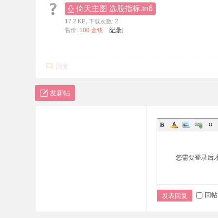
倚天主图 选股指标.tn6
标
17.2 KB, 下载次数: 2
程
售价:
100 金钱
[
记录
]
序
代
回复
码
分
发新帖
享
—
公
式
指
您需要登录后
标
网
回帖
发表回复