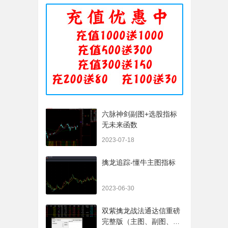
六脉神剑副图+选股指标
无未来函数
2023-07-18
擒龙追踪-懂牛主图指标
2023-06-30
双紫擒龙战法通达信重磅
完整版（主图、副图、排